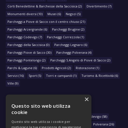
Corti Benedettine & Barchesse della Saccisica
(2)
Divertimento
(7)
Monumenti diversi
(10)
Musei
(6)
Negozi
(5)
Parcheggi a Piove di Sacco con il centro chiuso
(21)
Parcheggi Arzergrande
(6)
Parcheggi Brugine
(2)
Parcheggi Codevigo
(7)
Parcheggi Correzzola
(1)
Parcheggi della Saccisica
(0)
Parcheggi Legnaro
(6)
Parcheggi Piove di Sacco
(30)
Parcheggi Polverara
(4)
Parcheggi Pontelongo
(2)
Parcheggi S.Angelo di Piove di Sacco
(2)
Parchi & Lagune
(6)
Prodotti Agricoli
(2)
Ristorazione
(1)
Servizi
(16)
Sport
(5)
Torri e campanili
(1)
Turismo & Ricettività
(6)
Ville
(9)
×
Questo sito web utilizza
NAVIGA PER COMUNE
cookie
Arzergrande
(28)
Bovolenta
(39)
Brugine
(78)
Codevigo
(58)
Questo sito web utilizza i cookie per
Correzzola
(29)
Legnaro
(33)
Piove di Sacco
(430)
Polverara
(26)
migliorare la tua esperienza di navigazione.