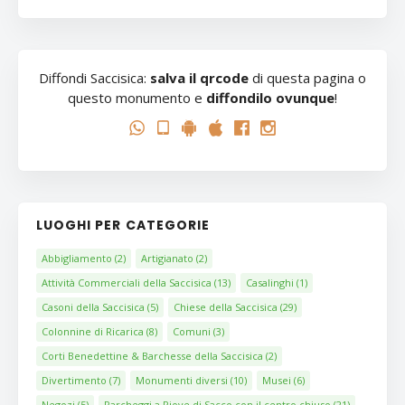
Diffondi Saccisica:
salva il qrcode
di questa pagina o
questo monumento e
diffondilo ovunque
!
LUOGHI PER CATEGORIE
Abbigliamento
(2)
Artigianato
(2)
Attività Commerciali della Saccisica
(13)
Casalinghi
(1)
Casoni della Saccisica
(5)
Chiese della Saccisica
(29)
Colonnine di Ricarica
(8)
Comuni
(3)
Corti Benedettine & Barchesse della Saccisica
(2)
Divertimento
(7)
Monumenti diversi
(10)
Musei
(6)
Negozi
(5)
Parcheggi a Piove di Sacco con il centro chiuso
(21)