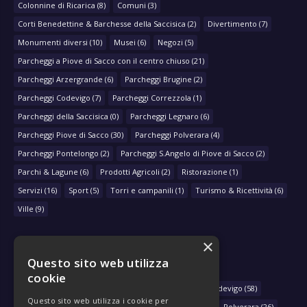
Colonnine di Ricarica
(8)
Comuni
(3)
Corti Benedettine & Barchesse della Saccisica
(2)
Divertimento
(7)
Monumenti diversi
(10)
Musei
(6)
Negozi
(5)
Parcheggi a Piove di Sacco con il centro chiuso
(21)
Parcheggi Arzergrande
(6)
Parcheggi Brugine
(2)
Parcheggi Codevigo
(7)
Parcheggi Correzzola
(1)
Parcheggi della Saccisica
(0)
Parcheggi Legnaro
(6)
Parcheggi Piove di Sacco
(30)
Parcheggi Polverara
(4)
Parcheggi Pontelongo
(2)
Parcheggi S.Angelo di Piove di Sacco
(2)
Parchi & Lagune
(6)
Prodotti Agricoli
(2)
Ristorazione
(1)
Servizi
(16)
Sport
(5)
Torri e campanili
(1)
Turismo & Ricettività
(6)
Ville
(9)
×
Questo sito web utilizza
NAVIGA PER COMUNE
cookie
Arzergrande
(28)
Bovolenta
(39)
Brugine
(78)
Codevigo
(58)
Questo sito web utilizza i cookie per
Correzzola
(29)
Legnaro
(33)
Piove di Sacco
(430)
Polverara
(26)