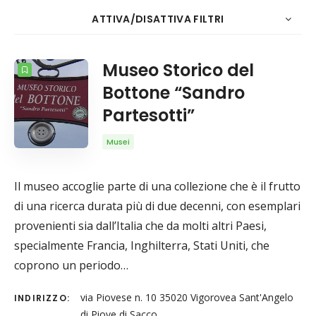
ATTIVA/DISATTIVA FILTRI
Museo Storico del
20
Data
CONTO
ORDINA PER
ORDINE
Cerca
Bottone “Sandro
Partesotti”
Musei
Il museo accoglie parte di una collezione che è il frutto
di una ricerca durata più di due decenni, con esemplari
provenienti sia dall’Italia che da molti altri Paesi,
specialmente Francia, Inghilterra, Stati Uniti, che
coprono un periodo…
via Piovese n. 10 35020 Vigorovea Sant'Angelo
INDIRIZZO:
di Piove di Sacco