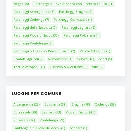
Negozi
(5)
Parcheggi a Piove di Sacco con il centro chiuso
(21)
Parcheggi Arzergrande
(6)
Parcheggi Brugine
(2)
Parcheggi Codevigo
(7)
Parcheggi Correzzola
(1)
Parcheggi della Saccisica
(0)
Parcheggi Legnaro
(6)
Parcheggi Piove di Sacco
(30)
Parcheggi Polverara
(4)
Parcheggi Pontelongo
(2)
Parcheggi S.Angelo di Piove di Sacco
(2)
Parchi & Lagune
(6)
Prodotti Agricoli
(2)
Ristorazione
(1)
Servizi
(16)
Sport
(5)
Torri e campanili
(1)
Turismo & Ricettività
(6)
Ville
(9)
LUOGHI PER COMUNE
Arzergrande
(28)
Bovolenta
(39)
Brugine
(78)
Codevigo
(58)
Correzzola
(29)
Legnaro
(33)
Piove di Sacco
(430)
Polverara
(26)
Pontelongo
(79)
Sant'Angelo di Piove di Sacco
(46)
Saonara
(5)