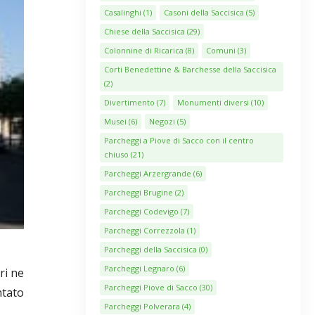
Casalinghi
(1)
Casoni della Saccisica
(5)
Chiese della Saccisica
(29)
Colonnine di Ricarica
(8)
Comuni
(3)
Corti Benedettine & Barchesse della Saccisica
(2)
Divertimento
(7)
Monumenti diversi
(10)
Musei
(6)
Negozi
(5)
Parcheggi a Piove di Sacco con il centro
chiuso
(21)
Parcheggi Arzergrande
(6)
Parcheggi Brugine
(2)
Parcheggi Codevigo
(7)
Parcheggi Correzzola
(1)
Parcheggi della Saccisica
(0)
Parcheggi Legnaro
(6)
ri ne
Parcheggi Piove di Sacco
(30)
ntato
Parcheggi Polverara
(4)