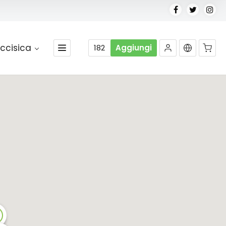
ccisica
182
Aggiungi
Nessun prodotto nel carrello.