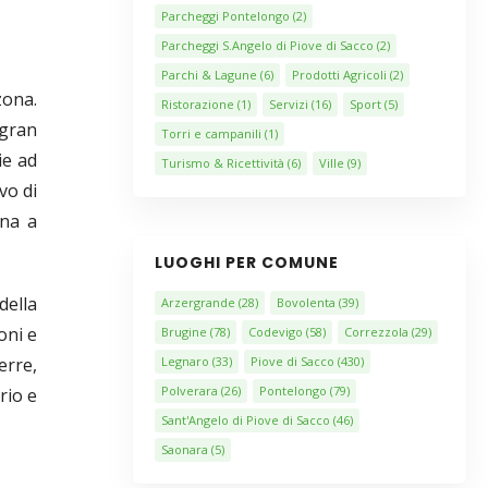
Parcheggi Pontelongo
(2)
Parcheggi S.Angelo di Piove di Sacco
(2)
Parchi & Lagune
(6)
Prodotti Agricoli
(2)
zona.
Ristorazione
(1)
Servizi
(16)
Sport
(5)
 gran
Torri e campanili
(1)
ie ad
Turismo & Ricettività
(6)
Ville
(9)
vo di
ina a
LUOGHI PER COMUNE
 della
Arzergrande
(28)
Bovolenta
(39)
oni e
Brugine
(78)
Codevigo
(58)
Correzzola
(29)
Legnaro
(33)
Piove di Sacco
(430)
erre,
Polverara
(26)
Pontelongo
(79)
rio e
Sant'Angelo di Piove di Sacco
(46)
Saonara
(5)