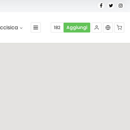
ccisica
182
Aggiungi
Nessun prodotto nel carrello.