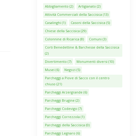
Abbigliamento
(2)
Artigianato
(2)
Attività Commerciali della Saccisica
(13)
Casalinghi
(1)
Casoni della Saccisica
(5)
Chiese della Saccisica
(29)
Colonnine di Ricarica
(8)
Comuni
(3)
Corti Benedettine & Barchesse della Saccisica
(2)
Divertimento
(7)
Monumenti diversi
(10)
Musei
(6)
Negozi
(5)
Parcheggi a Piove di Sacco con il centro
chiuso
(21)
Parcheggi Arzergrande
(6)
Parcheggi Brugine
(2)
Parcheggi Codevigo
(7)
Parcheggi Correzzola
(1)
Parcheggi della Saccisica
(0)
Parcheggi Legnaro
(6)