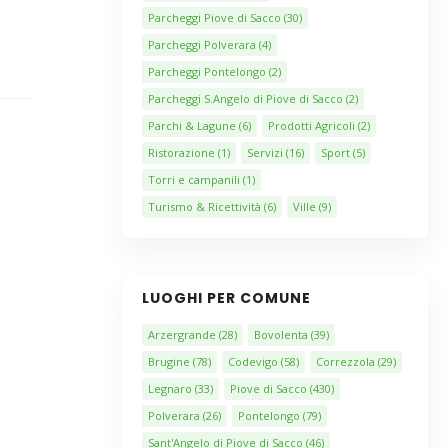
Parcheggi Piove di Sacco
(30)
Parcheggi Polverara
(4)
Parcheggi Pontelongo
(2)
Parcheggi S.Angelo di Piove di Sacco
(2)
Parchi & Lagune
(6)
Prodotti Agricoli
(2)
Ristorazione
(1)
Servizi
(16)
Sport
(5)
Torri e campanili
(1)
Turismo & Ricettività
(6)
Ville
(9)
LUOGHI PER COMUNE
Arzergrande
(28)
Bovolenta
(39)
Brugine
(78)
Codevigo
(58)
Correzzola
(29)
Legnaro
(33)
Piove di Sacco
(430)
Polverara
(26)
Pontelongo
(79)
Sant'Angelo di Piove di Sacco
(46)