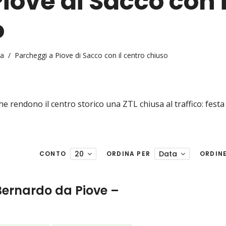
iove di Sacco con i
o
ca
/
Parcheggi a Piove di Sacco con il centro chiuso
he rendono il centro storico una ZTL chiusa al traffico: festa 
20
Data
CONTO
ORDINA PER
ORDIN
Bernardo da Piove –