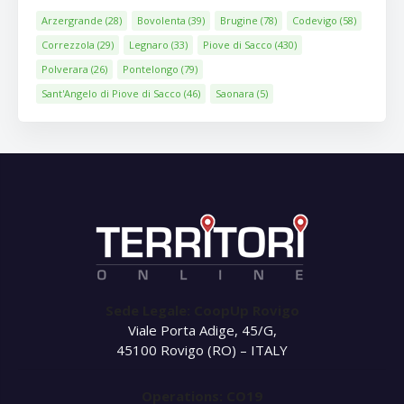
Arzergrande
(28)
Bovolenta
(39)
Brugine
(78)
Codevigo
(58)
Correzzola
(29)
Legnaro
(33)
Piove di Sacco
(430)
Polverara
(26)
Pontelongo
(79)
Sant'Angelo di Piove di Sacco
(46)
Saonara
(5)
Sede Legale: CoopUp Rovigo
Viale Porta Adige, 45/G,
45100 Rovigo (RO) – ITALY
Operations: CO19