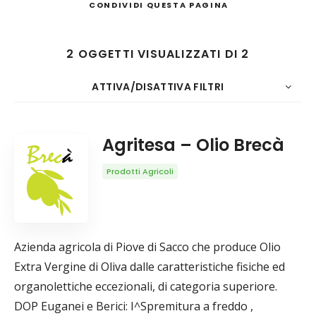
CONDIVIDI
QUESTA PAGINA
2 OGGETTI VISUALIZZATI DI 2
Cerca
ATTIVA/DISATTIVA FILTRI
20
Data
CONTO
ORDINA PER
ORDINE
Agritesa – Olio Brecà
Prodotti Agricoli
Azienda agricola di Piove di Sacco che produce Olio
Extra Vergine di Oliva dalle caratteristiche fisiche ed
organolettiche eccezionali, di categoria superiore.
DOP Euganei e Berici: I^Spremitura a freddo ,