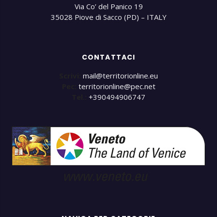
Via Co’ del Panico 19
35028 Piove di Sacco (PD) – ITALY
CONTATTACI
Scrivi:
mail@territorionline.eu
Pec:
territorionline@pec.net
Tel.:
+390494906747