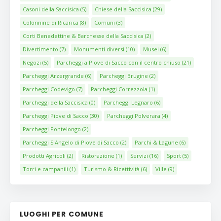
Casoni della Saccisica
(5)
Chiese della Saccisica
(29)
Colonnine di Ricarica
(8)
Comuni
(3)
Corti Benedettine & Barchesse della Saccisica
(2)
Divertimento
(7)
Monumenti diversi
(10)
Musei
(6)
Negozi
(5)
Parcheggi a Piove di Sacco con il centro chiuso
(21)
Parcheggi Arzergrande
(6)
Parcheggi Brugine
(2)
Parcheggi Codevigo
(7)
Parcheggi Correzzola
(1)
Parcheggi della Saccisica
(0)
Parcheggi Legnaro
(6)
Parcheggi Piove di Sacco
(30)
Parcheggi Polverara
(4)
Parcheggi Pontelongo
(2)
Parcheggi S.Angelo di Piove di Sacco
(2)
Parchi & Lagune
(6)
Prodotti Agricoli
(2)
Ristorazione
(1)
Servizi
(16)
Sport
(5)
Torri e campanili
(1)
Turismo & Ricettività
(6)
Ville
(9)
LUOGHI PER COMUNE