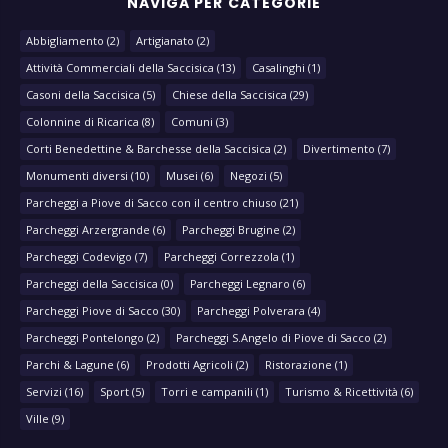
NAVIGA PER CATEGORIE
Abbigliamento
(2)
Artigianato
(2)
Attività Commerciali della Saccisica
(13)
Casalinghi
(1)
Casoni della Saccisica
(5)
Chiese della Saccisica
(29)
Colonnine di Ricarica
(8)
Comuni
(3)
Corti Benedettine & Barchesse della Saccisica
(2)
Divertimento
(7)
Monumenti diversi
(10)
Musei
(6)
Negozi
(5)
Parcheggi a Piove di Sacco con il centro chiuso
(21)
Parcheggi Arzergrande
(6)
Parcheggi Brugine
(2)
Parcheggi Codevigo
(7)
Parcheggi Correzzola
(1)
Parcheggi della Saccisica
(0)
Parcheggi Legnaro
(6)
Parcheggi Piove di Sacco
(30)
Parcheggi Polverara
(4)
Parcheggi Pontelongo
(2)
Parcheggi S.Angelo di Piove di Sacco
(2)
Parchi & Lagune
(6)
Prodotti Agricoli
(2)
Ristorazione
(1)
Servizi
(16)
Sport
(5)
Torri e campanili
(1)
Turismo & Ricettività
(6)
Ville
(9)