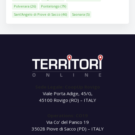
Polverara
(26)
Pontelongo
(79)
Sant'Angelo di Piove di Sacco
(46)
Saonara
(5)
Sede Legale: CoopUp Rovigo
Viale Porta Adige, 45/G,
45100 Rovigo (RO) – ITALY
Operations: CO19
Via Co’ del Panico 19
35028 Piove di Sacco (PD) – ITALY