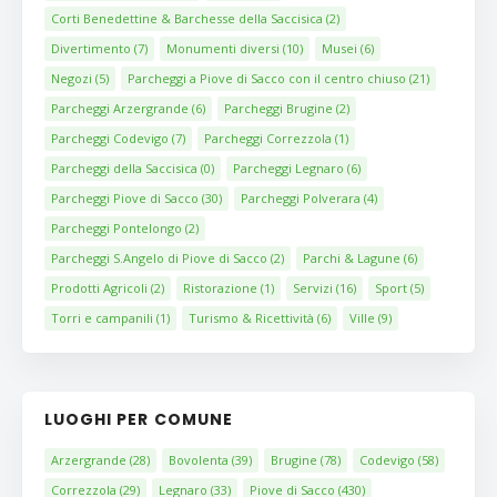
Corti Benedettine & Barchesse della Saccisica
(2)
Divertimento
(7)
Monumenti diversi
(10)
Musei
(6)
Negozi
(5)
Parcheggi a Piove di Sacco con il centro chiuso
(21)
Parcheggi Arzergrande
(6)
Parcheggi Brugine
(2)
Parcheggi Codevigo
(7)
Parcheggi Correzzola
(1)
Parcheggi della Saccisica
(0)
Parcheggi Legnaro
(6)
Parcheggi Piove di Sacco
(30)
Parcheggi Polverara
(4)
Parcheggi Pontelongo
(2)
Parcheggi S.Angelo di Piove di Sacco
(2)
Parchi & Lagune
(6)
Prodotti Agricoli
(2)
Ristorazione
(1)
Servizi
(16)
Sport
(5)
Torri e campanili
(1)
Turismo & Ricettività
(6)
Ville
(9)
LUOGHI PER COMUNE
Arzergrande
(28)
Bovolenta
(39)
Brugine
(78)
Codevigo
(58)
Correzzola
(29)
Legnaro
(33)
Piove di Sacco
(430)