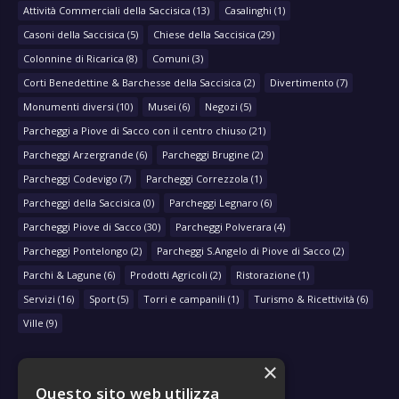
Attività Commerciali della Saccisica
(13)
Casalinghi
(1)
Casoni della Saccisica
(5)
Chiese della Saccisica
(29)
Colonnine di Ricarica
(8)
Comuni
(3)
Corti Benedettine & Barchesse della Saccisica
(2)
Divertimento
(7)
Monumenti diversi
(10)
Musei
(6)
Negozi
(5)
Parcheggi a Piove di Sacco con il centro chiuso
(21)
Parcheggi Arzergrande
(6)
Parcheggi Brugine
(2)
Parcheggi Codevigo
(7)
Parcheggi Correzzola
(1)
Parcheggi della Saccisica
(0)
Parcheggi Legnaro
(6)
Parcheggi Piove di Sacco
(30)
Parcheggi Polverara
(4)
Parcheggi Pontelongo
(2)
Parcheggi S.Angelo di Piove di Sacco
(2)
Parchi & Lagune
(6)
Prodotti Agricoli
(2)
Ristorazione
(1)
Servizi
(16)
Sport
(5)
Torri e campanili
(1)
Turismo & Ricettività
(6)
Ville
(9)
×
Questo sito web utilizza
NAVIGA PER COMUNE