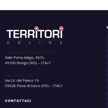
Sede Legale: CoopUp Rovigo
Viale Porta Adige, 45/G,
45100 Rovigo (RO) – ITALY
Operations: CO19
Via Co’ del Panico 19
35028 Piove di Sacco (PD) – ITALY
CONTATTACI