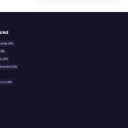
MUNE
lenta
(39)
(58)
o
(33)
lverara
(26)
acco
(46)