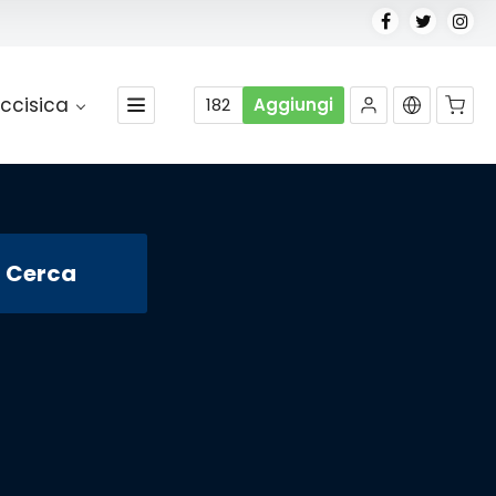
ccisica
182
Aggiungi
Nessun prodotto nel carrello.
Cerca