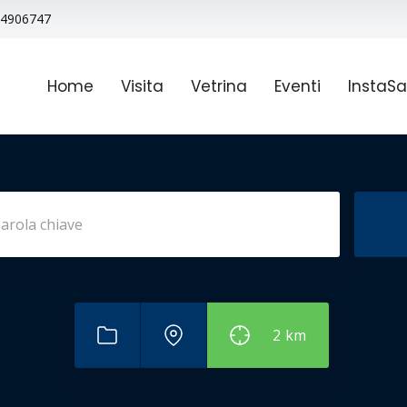
9 4906747
Home
Visita
Vetrina
Eventi
InstaSa
2
km