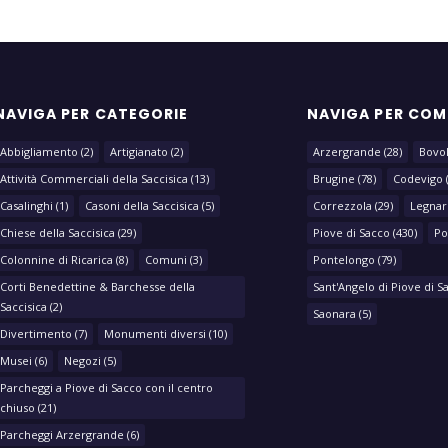
NAVIGA PER CATEGORIE
NAVIGA PER CO
Abbigliamento
(2)
Artigianato
(2)
Arzergrande
(28)
Bovo
Attività Commerciali della Saccisica
(13)
Brugine
(78)
Codevigo
Casalinghi
(1)
Casoni della Saccisica
(5)
Correzzola
(29)
Legnar
Chiese della Saccisica
(29)
Piove di Sacco
(430)
Po
Colonnine di Ricarica
(8)
Comuni
(3)
Pontelongo
(79)
Corti Benedettine & Barchesse della
Sant'Angelo di Piove di S
Saccisica
(2)
Saonara
(5)
Divertimento
(7)
Monumenti diversi
(10)
Musei
(6)
Negozi
(5)
Parcheggi a Piove di Sacco con il centro
chiuso
(21)
Parcheggi Arzergrande
(6)