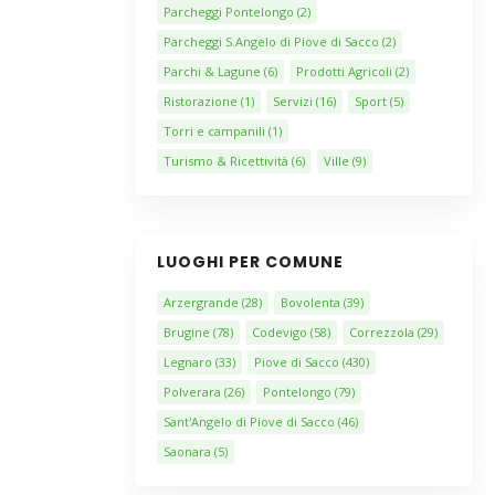
Parcheggi Pontelongo
(2)
Parcheggi S.Angelo di Piove di Sacco
(2)
Parchi & Lagune
(6)
Prodotti Agricoli
(2)
Ristorazione
(1)
Servizi
(16)
Sport
(5)
Torri e campanili
(1)
Turismo & Ricettività
(6)
Ville
(9)
LUOGHI PER COMUNE
Arzergrande
(28)
Bovolenta
(39)
Brugine
(78)
Codevigo
(58)
Correzzola
(29)
Legnaro
(33)
Piove di Sacco
(430)
Polverara
(26)
Pontelongo
(79)
Sant'Angelo di Piove di Sacco
(46)
Saonara
(5)