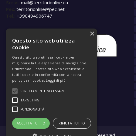
Scrivi:
mail@territorionline.eu
Pec:
territorionline@pec.net
Tel.:
+390494906747
×
Questo sito web utilizza
cookie
Questo sito web utilizza i cookie per
migliorare la tua esperienza di navigazione.
Utilizzando il nostro sito web acconsenti a
tutti i cookie in conformità con la nostra
policy per i cookie.
Leggi di più
STRETTAMENTE NECESSARI
TARGETING
FUNZIONALITÀ
ACCETTA TUTTO
RIFIUTA TUTTO
Territori Online SRL a Socio unico - All right reserved
MOSTRA DETTAGLI