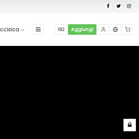
ccisica
182
Aggiungi
Nessun prodotto nel carrello.