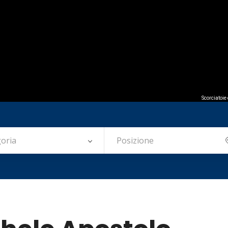
Scorciatoie
oria