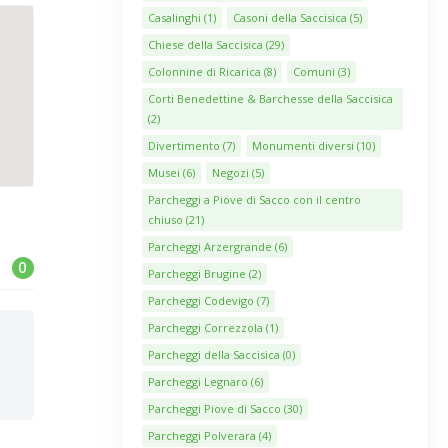
Casalinghi
(1)
Casoni della Saccisica
(5)
Chiese della Saccisica
(29)
Colonnine di Ricarica
(8)
Comuni
(3)
Corti Benedettine & Barchesse della Saccisica
(2)
Divertimento
(7)
Monumenti diversi
(10)
Musei
(6)
Negozi
(5)
Parcheggi a Piove di Sacco con il centro
chiuso
(21)
Parcheggi Arzergrande
(6)
0
Parcheggi Brugine
(2)
Parcheggi Codevigo
(7)
Parcheggi Correzzola
(1)
Parcheggi della Saccisica
(0)
Parcheggi Legnaro
(6)
Parcheggi Piove di Sacco
(30)
Parcheggi Polverara
(4)