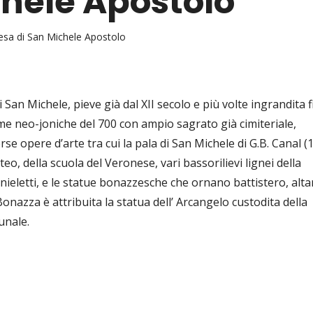
chele Apostolo
esa di San Michele Apostolo
di San Michele, pieve già dal XII secolo e più volte ingrandita 
rme neo-joniche del 700 con ampio sagrato già cimiteriale,
rse opere d’arte tra cui la pala di San Michele di G.B. Canal (
eo, della scuola del Veronese, vari bassorilievi lignei della
ieletti, e le statue bonazzesche che ornano battistero, altar
 Bonazza è attribuita la statua dell’ Arcangelo custodita della
unale.