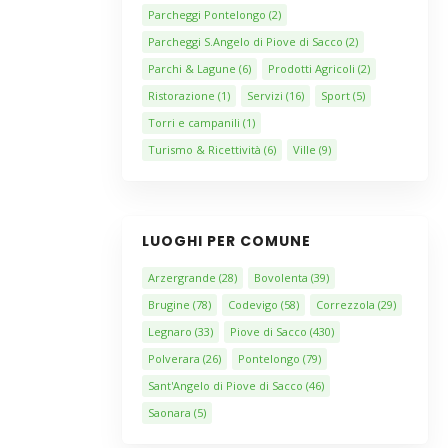
Parcheggi Pontelongo
(2)
Parcheggi S.Angelo di Piove di Sacco
(2)
Parchi & Lagune
(6)
Prodotti Agricoli
(2)
Ristorazione
(1)
Servizi
(16)
Sport
(5)
Torri e campanili
(1)
Turismo & Ricettività
(6)
Ville
(9)
LUOGHI PER COMUNE
Arzergrande
(28)
Bovolenta
(39)
Brugine
(78)
Codevigo
(58)
Correzzola
(29)
Legnaro
(33)
Piove di Sacco
(430)
Polverara
(26)
Pontelongo
(79)
Sant'Angelo di Piove di Sacco
(46)
Saonara
(5)