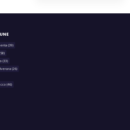
MUNE
lenta
(39)
(58)
o
(33)
lverara
(26)
acco
(46)