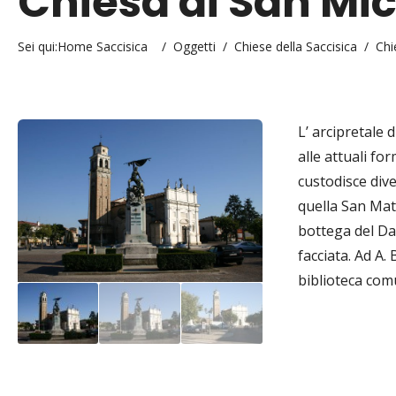
Chiesa di San Mi
Sei qui:
Home Saccisica
/
Oggetti
/
Chiese della Saccisica
/
Chi
L’ arcipretale 
alle attuali fo
custodisce dive
quella San Matt
bottega del Dan
facciata. Ad A.
biblioteca com