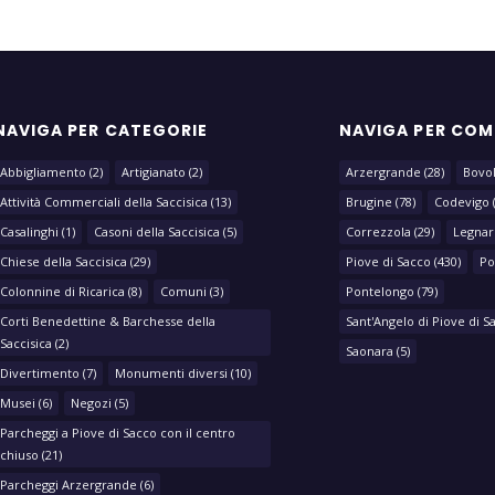
NAVIGA PER CATEGORIE
NAVIGA PER CO
Abbigliamento
(2)
Artigianato
(2)
Arzergrande
(28)
Bovo
Attività Commerciali della Saccisica
(13)
Brugine
(78)
Codevigo
Casalinghi
(1)
Casoni della Saccisica
(5)
Correzzola
(29)
Legnar
Chiese della Saccisica
(29)
Piove di Sacco
(430)
Po
Colonnine di Ricarica
(8)
Comuni
(3)
Pontelongo
(79)
Corti Benedettine & Barchesse della
Sant'Angelo di Piove di S
Saccisica
(2)
Saonara
(5)
Divertimento
(7)
Monumenti diversi
(10)
Musei
(6)
Negozi
(5)
Parcheggi a Piove di Sacco con il centro
chiuso
(21)
Parcheggi Arzergrande
(6)