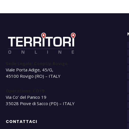
Sede Legale: CoopUp Rovigo
Viale Porta Adige, 45/G,
45100 Rovigo (RO) – ITALY
Operations: CO19
Via Co’ del Panico 19
35028 Piove di Sacco (PD) – ITALY
CONTATTACI