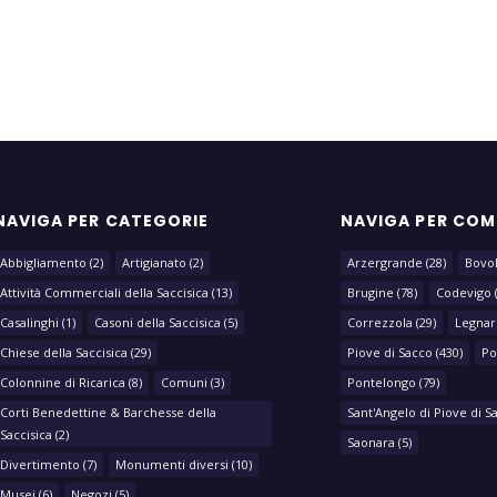
NAVIGA PER CATEGORIE
NAVIGA PER CO
Abbigliamento
(2)
Artigianato
(2)
Arzergrande
(28)
Bovo
Attività Commerciali della Saccisica
(13)
Brugine
(78)
Codevigo
Casalinghi
(1)
Casoni della Saccisica
(5)
Correzzola
(29)
Legnar
Chiese della Saccisica
(29)
Piove di Sacco
(430)
Po
Colonnine di Ricarica
(8)
Comuni
(3)
Pontelongo
(79)
Corti Benedettine & Barchesse della
Sant'Angelo di Piove di S
Saccisica
(2)
Saonara
(5)
Divertimento
(7)
Monumenti diversi
(10)
Musei
(6)
Negozi
(5)