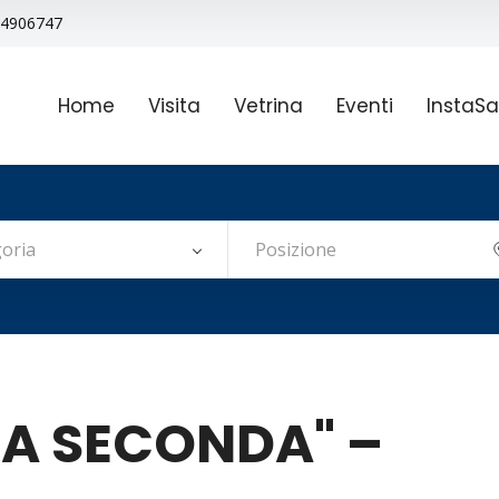
9 4906747
Home
Visita
Vetrina
Eventi
InstaSa
oria
"A SECONDA" –