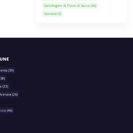
Sant'Angelo di Piove di Sacco
(46)
Saonara
(5)
MUNE
lenta
(39)
(58)
o
(33)
lverara
(26)
acco
(46)