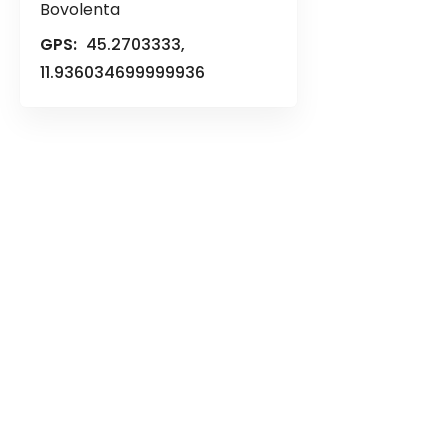
Bovolenta
GPS:
45.2703333,
11.936034699999936