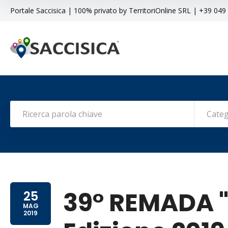
Portale Saccisica | 100% privato by TerritoriOnline SRL | +39 04
Categ
39° REMADA 
25
MAG
2019