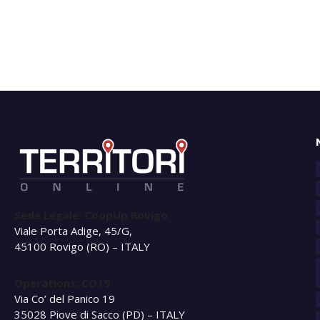
Sede Legale: CoopUp Rovigo
Viale Porta Adige, 45/G,
45100 Rovigo (RO) – ITALY
Operations: CO19
Via Co’ del Panico 19
35028 Piove di Sacco (PD) – ITALY