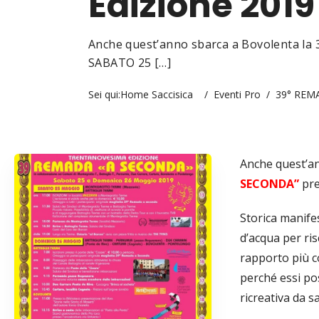
Edizione 2019
Anche quest’anno sbarca a Bovolenta la
SABATO 25 […]
Sei qui:
Home Saccisica
/
Eventi Pro
/
39° REMA
Anche quest’a
SECONDA”
pre
Storica manifes
d’acqua per ris
rapporto più co
perché essi po
ricreativa da s