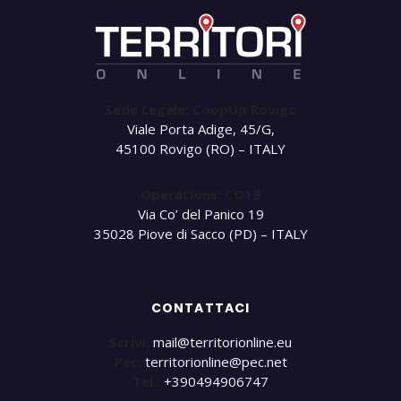
Sede Legale: CoopUp Rovigo
Viale Porta Adige, 45/G,
45100 Rovigo (RO) – ITALY
Operations: CO19
Via Co’ del Panico 19
35028 Piove di Sacco (PD) – ITALY
CONTATTACI
Scrivi:
mail@territorionline.eu
Pec:
territorionline@pec.net
Tel.:
+390494906747