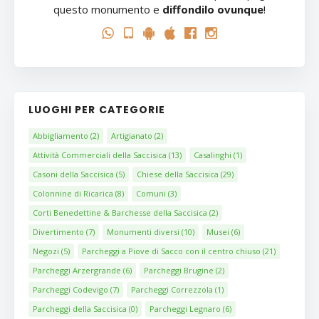
questo monumento e
diffondilo ovunque
!
LUOGHI PER CATEGORIE
Abbigliamento
(2)
Artigianato
(2)
Attività Commerciali della Saccisica
(13)
Casalinghi
(1)
Casoni della Saccisica
(5)
Chiese della Saccisica
(29)
Colonnine di Ricarica
(8)
Comuni
(3)
Corti Benedettine & Barchesse della Saccisica
(2)
Divertimento
(7)
Monumenti diversi
(10)
Musei
(6)
Negozi
(5)
Parcheggi a Piove di Sacco con il centro chiuso
(21)
Parcheggi Arzergrande
(6)
Parcheggi Brugine
(2)
Parcheggi Codevigo
(7)
Parcheggi Correzzola
(1)
Parcheggi della Saccisica
(0)
Parcheggi Legnaro
(6)