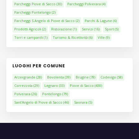
Parcheggi Piove di Sacco
(30)
Parcheggi Polverara
(4)
Parcheggi Pontelongo
(2)
Parcheggi S.Angelo di Piove di Sacco
(2)
Parchi & Lagune
(6)
Prodotti Agricoli
(2)
Ristorazione
(1)
Servizi
(16)
Sport
(5)
Torri e campanili
(1)
Turismo & Ricettività
(6)
Ville
(9)
LUOGHI PER COMUNE
Arzergrande
(28)
Bovolenta
(39)
Brugine
(78)
Codevigo
(58)
Correzzola
(29)
Legnaro
(33)
Piove di Sacco
(430)
Polverara
(26)
Pontelongo
(79)
Sant'Angelo di Piove di Sacco
(46)
Saonara
(5)