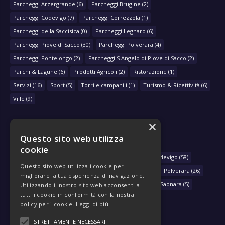
Parcheggi Arzergrande
(6)
Parcheggi Brugine
(2)
Parcheggi Codevigo
(7)
Parcheggi Correzzola
(1)
Parcheggi della Saccisica
(0)
Parcheggi Legnaro
(6)
Parcheggi Piove di Sacco
(30)
Parcheggi Polverara
(4)
Parcheggi Pontelongo
(2)
Parcheggi S.Angelo di Piove di Sacco
(2)
Parchi & Lagune
(6)
Prodotti Agricoli
(2)
Ristorazione
(1)
Servizi
(16)
Sport
(5)
Torri e campanili
(1)
Turismo & Ricettività
(6)
Ville
(9)
×
Questo sito web utilizza
NAVIGA PER COMUNE
cookie
Arzergrande
(28)
Bovolenta
(39)
Brugine
(78)
Codevigo
(58)
Questo sito web utilizza i cookie per
Correzzola
(29)
Legnaro
(33)
Piove di Sacco
(430)
Polverara
(26)
migliorare la tua esperienza di navigazione.
Pontelongo
(79)
Sant'Angelo di Piove di Sacco
(46)
Saonara
(5)
Utilizzando il nostro sito web acconsenti a
tutti i cookie in conformità con la nostra
policy per i cookie.
Leggi di più
STRETTAMENTE NECESSARI