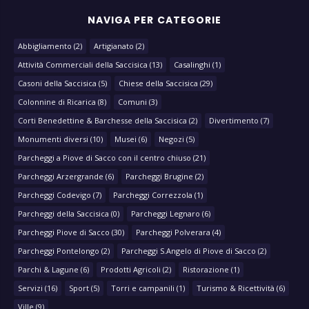
NAVIGA PER CATEGORIE
Abbigliamento
(2)
Artigianato
(2)
Attività Commerciali della Saccisica
(13)
Casalinghi
(1)
Casoni della Saccisica
(5)
Chiese della Saccisica
(29)
Colonnine di Ricarica
(8)
Comuni
(3)
Corti Benedettine & Barchesse della Saccisica
(2)
Divertimento
(7)
Monumenti diversi
(10)
Musei
(6)
Negozi
(5)
Parcheggi a Piove di Sacco con il centro chiuso
(21)
Parcheggi Arzergrande
(6)
Parcheggi Brugine
(2)
Parcheggi Codevigo
(7)
Parcheggi Correzzola
(1)
Parcheggi della Saccisica
(0)
Parcheggi Legnaro
(6)
Parcheggi Piove di Sacco
(30)
Parcheggi Polverara
(4)
Parcheggi Pontelongo
(2)
Parcheggi S.Angelo di Piove di Sacco
(2)
Parchi & Lagune
(6)
Prodotti Agricoli
(2)
Ristorazione
(1)
Servizi
(16)
Sport
(5)
Torri e campanili
(1)
Turismo & Ricettività
(6)
Ville
(9)