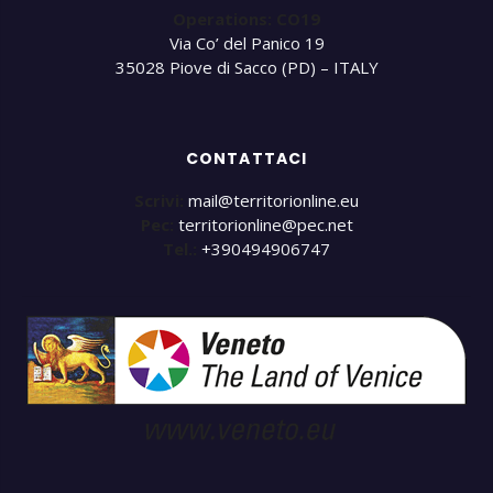
Operations: CO19
Via Co’ del Panico 19
35028 Piove di Sacco (PD) – ITALY
CONTATTACI
Scrivi:
mail@territorionline.eu
Pec:
territorionline@pec.net
Tel.:
+390494906747