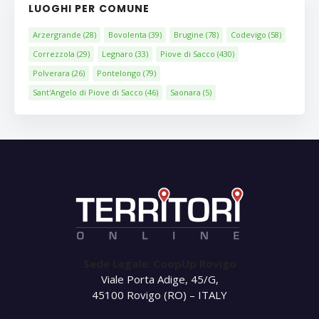
LUOGHI PER COMUNE
Arzergrande
(28)
Bovolenta
(39)
Brugine
(78)
Codevigo
(58)
Correzzola
(29)
Legnaro
(33)
Piove di Sacco
(430)
Polverara
(26)
Pontelongo
(79)
Sant'Angelo di Piove di Sacco
(46)
Saonara
(5)
Sede Legale: CoopUp Rovigo
Viale Porta Adige, 45/G,
45100 Rovigo (RO) – ITALY