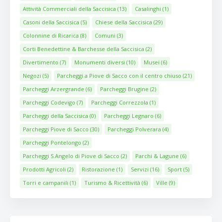
Attività Commerciali della Saccisica
(13)
Casalinghi
(1)
Casoni della Saccisica
(5)
Chiese della Saccisica
(29)
Colonnine di Ricarica
(8)
Comuni
(3)
Corti Benedettine & Barchesse della Saccisica
(2)
Divertimento
(7)
Monumenti diversi
(10)
Musei
(6)
Negozi
(5)
Parcheggi a Piove di Sacco con il centro chiuso
(21)
Parcheggi Arzergrande
(6)
Parcheggi Brugine
(2)
Parcheggi Codevigo
(7)
Parcheggi Correzzola
(1)
Parcheggi della Saccisica
(0)
Parcheggi Legnaro
(6)
Parcheggi Piove di Sacco
(30)
Parcheggi Polverara
(4)
Parcheggi Pontelongo
(2)
Parcheggi S.Angelo di Piove di Sacco
(2)
Parchi & Lagune
(6)
Prodotti Agricoli
(2)
Ristorazione
(1)
Servizi
(16)
Sport
(5)
Torri e campanili
(1)
Turismo & Ricettività
(6)
Ville
(9)