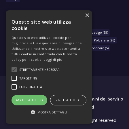
×
Questo sito web utilizza
NAVIGA PER COMUNE
cookie
Arzergrande
(28)
Bovolenta
(39)
Brugine
(78)
Codevigo
(58)
Questo sito web utilizza i cookie per
Correzzola
(29)
Legnaro
(33)
Piove di Sacco
(430)
Polverara
(26)
migliorare la tua esperienza di navigazione.
Pontelongo
(79)
Sant'Angelo di Piove di Sacco
(46)
Saonara
(5)
Utilizzando il nostro sito web acconsenti a
tutti i cookie in conformità con la nostra
policy per i cookie.
Leggi di più
STRETTAMENTE NECESSARI
TARGETING
FUNZIONALITÀ
Marchio Saccisica
Note legali
Termini del Servizio
ACCETTA TUTTO
RIFIUTA TUTTO
Credits – Ringraziamenti
MOSTRA DETTAGLI
Territori Online SRL a Socio unico - All right reserved