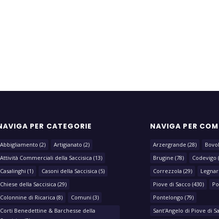
NAVIGA PER CATEGORIE
NAVIGA PER CO
Abbigliamento
(2)
Artigianato
(2)
Arzergrande
(28)
Bovo
Attività Commerciali della Saccisica
(13)
Brugine
(78)
Codevigo
Casalinghi
(1)
Casoni della Saccisica
(5)
Correzzola
(29)
Legnar
Chiese della Saccisica
(29)
Piove di Sacco
(430)
Po
Colonnine di Ricarica
(8)
Comuni
(3)
Pontelongo
(79)
Corti Benedettine & Barchesse della
Sant'Angelo di Piove di S