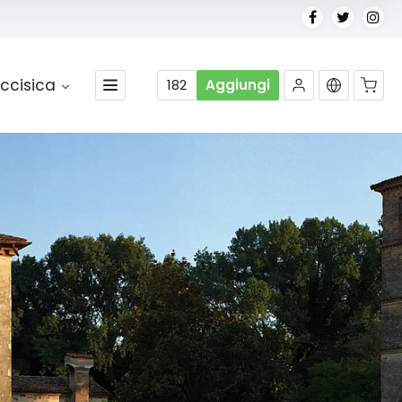
ccisica
182
Aggiungi
Nessun prodotto nel carrello.