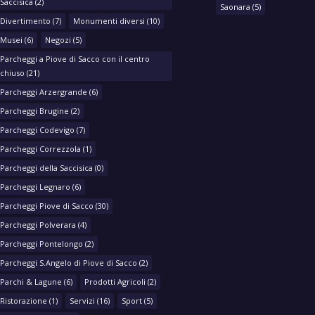
Saccisica
(2)
Saonara
(5)
Divertimento
(7)
Monumenti diversi
(10)
Musei
(6)
Negozi
(5)
Parcheggi a Piove di Sacco con il centro
chiuso
(21)
Parcheggi Arzergrande
(6)
Parcheggi Brugine
(2)
Parcheggi Codevigo
(7)
Parcheggi Correzzola
(1)
Parcheggi della Saccisica
(0)
Parcheggi Legnaro
(6)
Parcheggi Piove di Sacco
(30)
Parcheggi Polverara
(4)
Parcheggi Pontelongo
(2)
Parcheggi S.Angelo di Piove di Sacco
(2)
Parchi & Lagune
(6)
Prodotti Agricoli
(2)
Ristorazione
(1)
Servizi
(16)
Sport
(5)