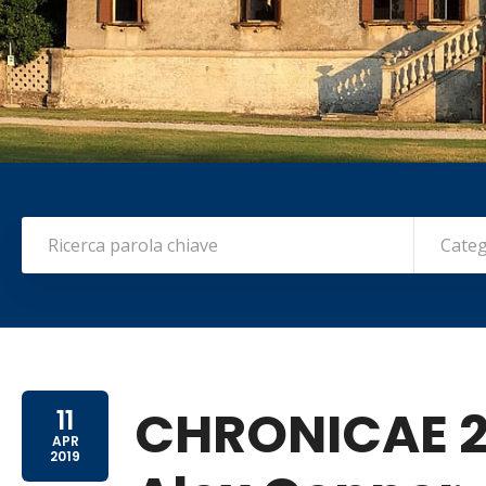
Categ
CHRONICAE 20
11
APR
2019