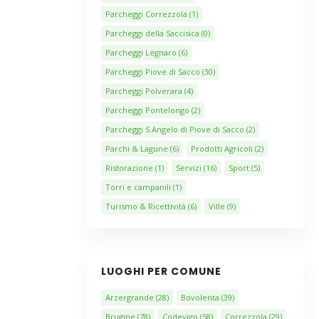
Parcheggi Correzzola
(1)
Parcheggi della Saccisica
(0)
Parcheggi Legnaro
(6)
Parcheggi Piove di Sacco
(30)
Parcheggi Polverara
(4)
Parcheggi Pontelongo
(2)
Parcheggi S.Angelo di Piove di Sacco
(2)
Parchi & Lagune
(6)
Prodotti Agricoli
(2)
Ristorazione
(1)
Servizi
(16)
Sport
(5)
Torri e campanili
(1)
Turismo & Ricettività
(6)
Ville
(9)
LUOGHI PER COMUNE
Arzergrande
(28)
Bovolenta
(39)
Brugine
(78)
Codevigo
(58)
Correzzola
(29)