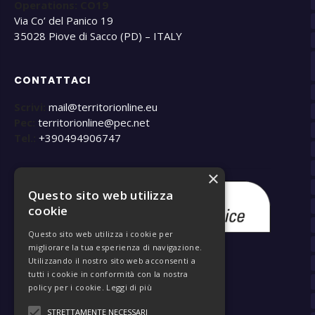
Operations: CO19
Via Co’ del Panico 19
35028 Piove di Sacco (PD) – ITALY
CONTATTACI
Scrivi:
mail@territorionline.eu
Pec:
territorionline@pec.net
Tel.:
+390494906747
×
Questo sito web utilizza
cookie
Questo sito web utilizza i cookie per
migliorare la tua esperienza di navigazione.
Utilizzando il nostro sito web acconsenti a
tutti i cookie in conformità con la nostra
policy per i cookie.
Leggi di più
STRETTAMENTE NECESSARI