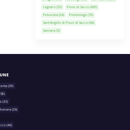
Legnaro
(33)
Piove di Sacco
(430)
Polverara
(26)
Pontelongo
(79)
Sant'Angelo di Piove di Sacco
(46)
Saonara
(5)
MUNE
lenta
(39)
(58)
o
(33)
lverara
(26)
acco
(46)