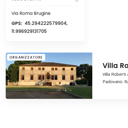
Via Roma Brugine
GPS:
45.294222579904,
11.996929131705
ORGANIZZATORE
Villa R
Villa Roberti
Padovano. Ra