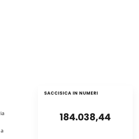
SACCISICA IN NUMERI
ia
184.038,44
 a