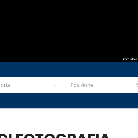
Scorciatoie
oria