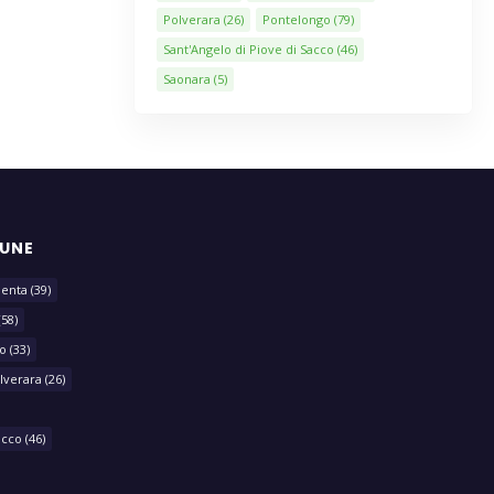
Polverara
(26)
Pontelongo
(79)
Sant'Angelo di Piove di Sacco
(46)
Saonara
(5)
MUNE
lenta
(39)
(58)
o
(33)
lverara
(26)
acco
(46)