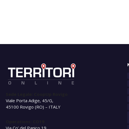
Sede Legale: CoopUp Rovigo
Viale Porta Adige, 45/G,
45100 Rovigo (RO) – ITALY
Operations: CO19
Via Co’ del Panico 19