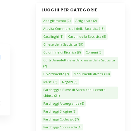
LUOGHI PER CATEGORIE
Abbigliamento
(2)
Artigianato
(2)
Attività Commerciali della Saccisica
(13)
Casalinghi
(1)
Casoni della Saccisica
(5)
Chiese della Saccisica
(29)
Colonnine di Ricarica
(8)
Comuni
(3)
Corti Benedettine & Barchesse della Saccisica
(2)
Divertimento
(7)
Monumenti diversi
(10)
Musei
(6)
Negozi
(5)
Parcheggi a Piove di Sacco con il centro
chiuso
(21)
Parcheggi Arzergrande
(6)
Parcheggi Brugine
(2)
Parcheggi Codevigo
(7)
Parcheggi Correzzola
(1)