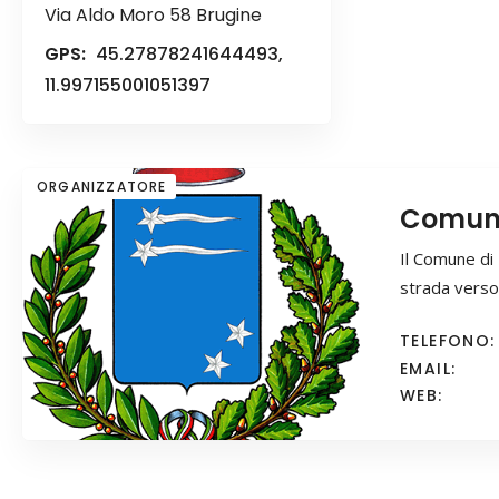
Via Aldo Moro 58 Brugine
GPS:
45.27878241644493,
11.997155001051397
ORGANIZZATORE
Comune
Il Comune di 
strada vers
TELEFONO:
EMAIL:
WEB: