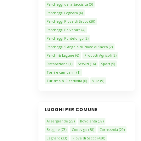
Parcheggi della Saccisica
(0)
Parcheggi Legnaro
(6)
Parcheggi Piove di Sacco
(30)
Parcheggi Polverara
(4)
Parcheggi Pontelongo
(2)
Parcheggi S.Angelo di Piove di Sacco
(2)
Parchi & Lagune
(6)
Prodotti Agricoli
(2)
Ristorazione
(1)
Servizi
(16)
Sport
(5)
Torri e campanili
(1)
Turismo & Ricettività
(6)
Ville
(9)
LUOGHI PER COMUNE
Arzergrande
(28)
Bovolenta
(39)
Brugine
(78)
Codevigo
(58)
Correzzola
(29)
Legnaro
(33)
Piove di Sacco
(430)