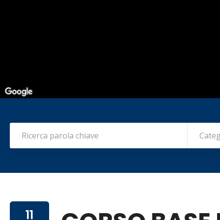
Categ
11