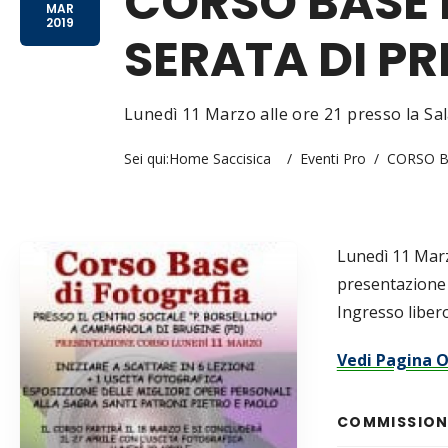
CORSO BASE 
MAR
2019
SERATA DI P
Lunedì 11 Marzo alle ore 21 presso la Sa
Sei qui:
Home Saccisica
/
Eventi Pro
/
CORSO B
Lunedì 11 Marz
presentazione 
Ingresso libero
Vedi Pagina O
COMMISSIONI