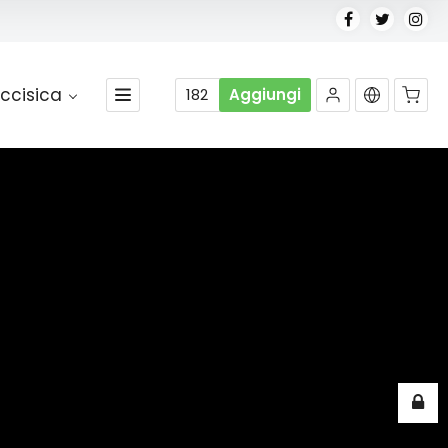
ccisica
182
Aggiungi
Nessun prodotto nel carrello.