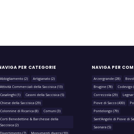
NAVIGA PER CATEGORIE
NAVIGA PER CO
Abbigliamento
(2)
Artigianato
(2)
Arzergrande
(28)
Bovo
Attività Commerciali della Saccisica
(13)
Brugine
(78)
Codevigo
Casalinghi
(1)
Casoni della Saccisica
(5)
Correzzola
(29)
Legnar
Chiese della Saccisica
(29)
Piove di Sacco
(430)
Po
Colonnine di Ricarica
(8)
Comuni
(3)
Pontelongo
(79)
Corti Benedettine & Barchesse della
Sant'Angelo di Piove di S
Saccisica
(2)
Saonara
(5)
Divertimento
(7)
Monumenti diversi
(10)