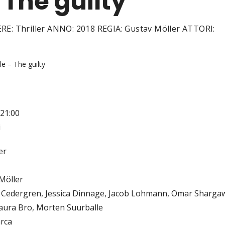
 The guilty
ERE: Thriller ANNO: 2018 REGIA: Gustav Möller ATTORI:
le – The guilty
21:00
i
er
Möller
 Cedergren, Jessica Dinnage, Jacob Lohmann, Omar Shargaw
aura Bro, Morten Suurballe
rca