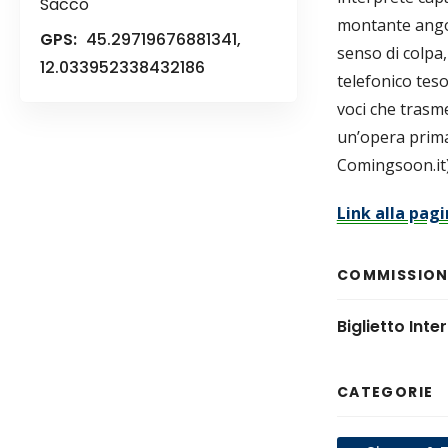
Sacco
montante angos
GPS:
45.29719676881341,
senso di colpa, 
12.033952338432186
telefonico tes
voci che trasm
un’opera prima
Comingsoon.it
Link alla pagi
COMMISSIONI
Biglietto Inte
CATEGORIE