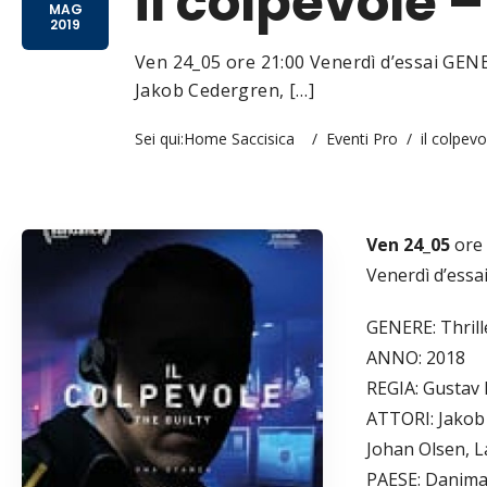
il colpevole –
MAG
2019
Ven 24_05 ore 21:00 Venerdì d’essai GEN
Jakob Cedergren, […]
Sei qui:
Home Saccisica
/
Eventi Pro
/
il colpevo
Ven 24_05
ore 
Venerdì d’essa
GENERE: Thrill
ANNO: 2018
REGIA: Gustav 
ATTORI: Jakob
Johan Olsen, L
PAESE: Danima