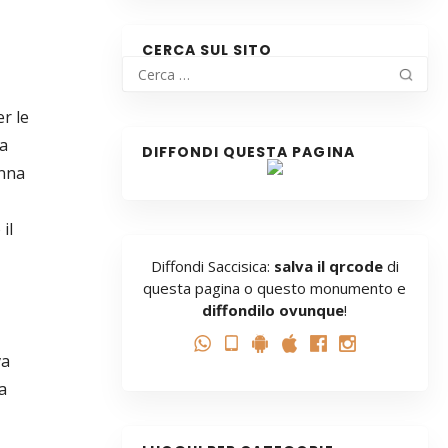
CERCA SUL SITO
r le
a
DIFFONDI QUESTA PAGINA
onna
il
Diffondi Saccisica:
salva il qrcode
di
questa pagina o questo monumento e
diffondilo ovunque
!
va
a