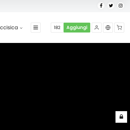
ccisica
182
Aggiungi
Nessun prodotto nel carrello.