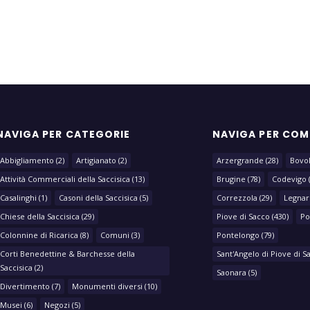
NAVIGA PER CATEGORIE
NAVIGA PER CO
Abbigliamento
(2)
Artigianato
(2)
Arzergrande
(28)
Bovo
Attività Commerciali della Saccisica
(13)
Brugine
(78)
Codevigo
Casalinghi
(1)
Casoni della Saccisica
(5)
Correzzola
(29)
Legnar
Chiese della Saccisica
(29)
Piove di Sacco
(430)
Po
Colonnine di Ricarica
(8)
Comuni
(3)
Pontelongo
(79)
Corti Benedettine & Barchesse della
Sant'Angelo di Piove di S
Saccisica
(2)
Saonara
(5)
Divertimento
(7)
Monumenti diversi
(10)
Musei
(6)
Negozi
(5)