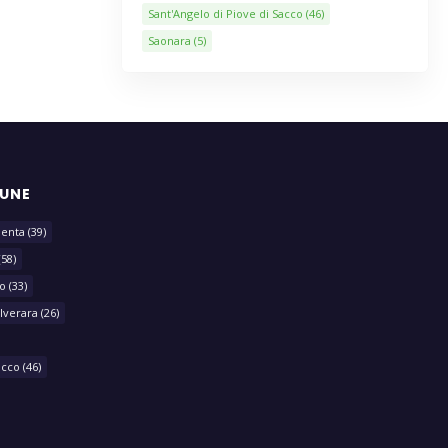
Sant'Angelo di Piove di Sacco
(46)
Saonara
(5)
MUNE
lenta
(39)
(58)
o
(33)
lverara
(26)
acco
(46)