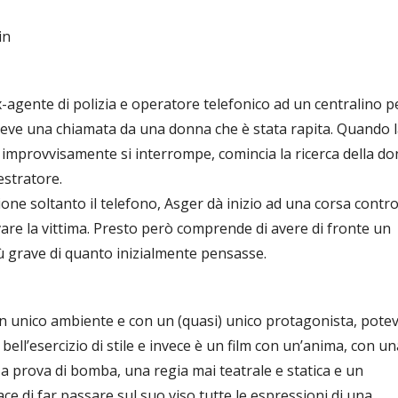
in
-agente di polizia e operatore telefonico ad un centralino pe
eve una chiamata da una donna che è stata rapita. Quando l
improvvisamente si interrompe, comincia la ricerca della d
estratore.
one soltanto il telefono, Asger dà inizio ad una corsa contro 
are la vittima. Presto però comprende di avere di fronte un
ù grave di quanto inizialmente pensasse.
un unico ambiente e con un (quasi) unico protagonista, pote
bell’esercizio di stile e invece è un film con un’anima, con un
a prova di bomba, una regia mai teatrale e statica e un
ce di far passare sul suo viso tutte le espressioni di una