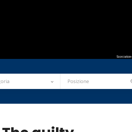
Scorciatoie
oria