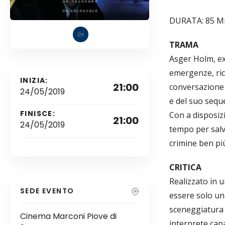
DURATA: 85 M
TRAMA
Asger Holm, ex
emergenze, ric
INIZIA:
21:00
conversazione 
24/05/2019
e del suo sequ
FINISCE:
Con a disposizi
21:00
24/05/2019
tempo per salv
crimine ben pi
CRITICA
Realizzato in 
SEDE EVENTO
essere solo un 
sceneggiatura 
Cinema Marconi Piove di
interprete capa