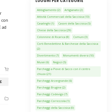
LUOGHI PER CATEGORIE
Abbigliamento
(2)
Artigianato
(2)
r
Attività Commerciali della Saccisica
(13)
a con
Casalinghi
(1)
Casoni della Saccisica
(5)
E ad
Chiese della Saccisica
(29)
Colonnine di Ricarica
(8)
Comuni
(3)
Corti Benedettine & Barchesse della Saccisica
(2)
Divertimento
(7)
Monumenti diversi
(10)
Musei
(6)
Negozi
(5)
Parcheggi a Piove di Sacco con il centro
chiuso
(21)
Parcheggi Arzergrande
(6)
€
Parcheggi Brugine
(2)
Parcheggi Codevigo
(7)
Parcheggi Correzzola
(1)
Parcheggi della Saccisica
(0)