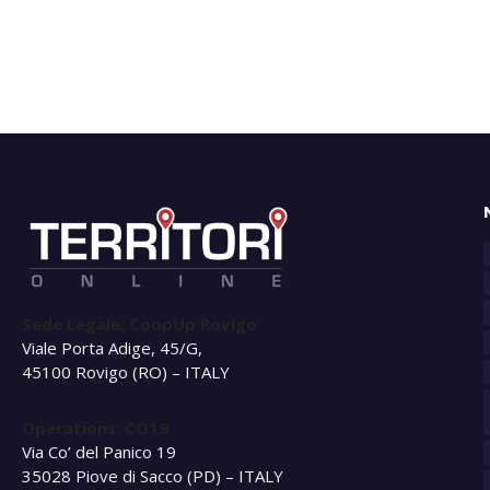
Sede Legale: CoopUp Rovigo
Viale Porta Adige, 45/G,
45100 Rovigo (RO) – ITALY
Operations: CO19
Via Co’ del Panico 19
35028 Piove di Sacco (PD) – ITALY