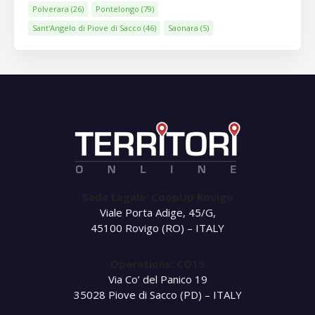
Polverara
(26)
Pontelongo
(79)
Sant'Angelo di Piove di Sacco
(46)
Saonara
(5)
Sede Legale: CoopUp Rovigo
Viale Porta Adige, 45/G,
45100 Rovigo (RO) – ITALY
Operations: CO19
Via Co’ del Panico 19
35028 Piove di Sacco (PD) – ITALY