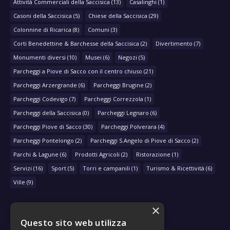
Attività Commerciali della Saccisica
(13)
Casalinghi
(1)
Casoni della Saccisica
(5)
Chiese della Saccisica
(29)
Colonnine di Ricarica
(8)
Comuni
(3)
Corti Benedettine & Barchesse della Saccisica
(2)
Divertimento
(7)
Monumenti diversi
(10)
Musei
(6)
Negozi
(5)
Parcheggi a Piove di Sacco con il centro chiuso
(21)
Parcheggi Arzergrande
(6)
Parcheggi Brugine
(2)
Parcheggi Codevigo
(7)
Parcheggi Correzzola
(1)
Parcheggi della Saccisica
(0)
Parcheggi Legnaro
(6)
Parcheggi Piove di Sacco
(30)
Parcheggi Polverara
(4)
Parcheggi Pontelongo
(2)
Parcheggi S.Angelo di Piove di Sacco
(2)
Parchi & Lagune
(6)
Prodotti Agricoli
(2)
Ristorazione
(1)
Servizi
(16)
Sport
(5)
Torri e campanili
(1)
Turismo & Ricettività
(6)
Ville
(9)
×
Questo sito web utilizza
NAVIGA PER COMUNE