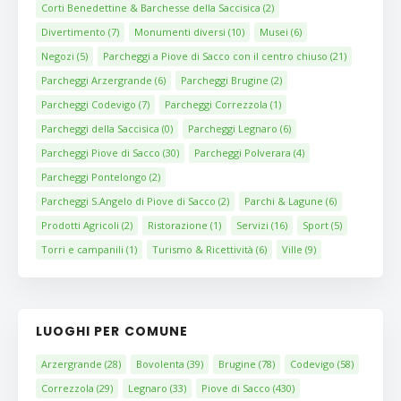
Corti Benedettine & Barchesse della Saccisica
(2)
Divertimento
(7)
Monumenti diversi
(10)
Musei
(6)
Negozi
(5)
Parcheggi a Piove di Sacco con il centro chiuso
(21)
Parcheggi Arzergrande
(6)
Parcheggi Brugine
(2)
Parcheggi Codevigo
(7)
Parcheggi Correzzola
(1)
Parcheggi della Saccisica
(0)
Parcheggi Legnaro
(6)
Parcheggi Piove di Sacco
(30)
Parcheggi Polverara
(4)
Parcheggi Pontelongo
(2)
Parcheggi S.Angelo di Piove di Sacco
(2)
Parchi & Lagune
(6)
Prodotti Agricoli
(2)
Ristorazione
(1)
Servizi
(16)
Sport
(5)
Torri e campanili
(1)
Turismo & Ricettività
(6)
Ville
(9)
LUOGHI PER COMUNE
Arzergrande
(28)
Bovolenta
(39)
Brugine
(78)
Codevigo
(58)
Correzzola
(29)
Legnaro
(33)
Piove di Sacco
(430)