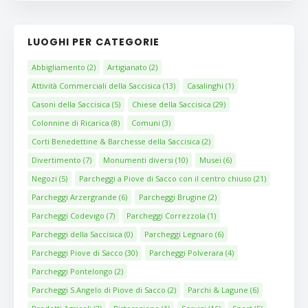
LUOGHI PER CATEGORIE
Abbigliamento
(2)
Artigianato
(2)
Attività Commerciali della Saccisica
(13)
Casalinghi
(1)
Casoni della Saccisica
(5)
Chiese della Saccisica
(29)
Colonnine di Ricarica
(8)
Comuni
(3)
Corti Benedettine & Barchesse della Saccisica
(2)
Divertimento
(7)
Monumenti diversi
(10)
Musei
(6)
Negozi
(5)
Parcheggi a Piove di Sacco con il centro chiuso
(21)
Parcheggi Arzergrande
(6)
Parcheggi Brugine
(2)
Parcheggi Codevigo
(7)
Parcheggi Correzzola
(1)
Parcheggi della Saccisica
(0)
Parcheggi Legnaro
(6)
Parcheggi Piove di Sacco
(30)
Parcheggi Polverara
(4)
Parcheggi Pontelongo
(2)
Parcheggi S.Angelo di Piove di Sacco
(2)
Parchi & Lagune
(6)