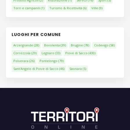
Prodotti Agricoli
(2)
Ristorazione
(1)
Servizi
(16)
Sport
(5)
Torri e campanili
(1)
Turismo & Ricettività
(6)
Ville
(9)
LUOGHI PER COMUNE
Arzergrande
(28)
Bovolenta
(39)
Brugine
(78)
Codevigo
(58)
Correzzola
(29)
Legnaro
(33)
Piove di Sacco
(430)
Polverara
(26)
Pontelongo
(79)
Sant'Angelo di Piove di Sacco
(46)
Saonara
(5)