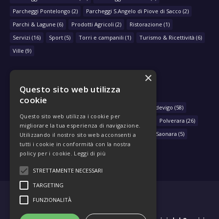
Parcheggi Pontelongo
(2)
Parcheggi S.Angelo di Piove di Sacco
(2)
Parchi & Lagune
(6)
Prodotti Agricoli
(2)
Ristorazione
(1)
Servizi
(16)
Sport
(5)
Torri e campanili
(1)
Turismo & Ricettività
(6)
Ville
(9)
×
Questo sito web utilizza
NAVIGA PER COMUNE
cookie
Arzergrande
(28)
Bovolenta
(39)
Brugine
(78)
Codevigo
(58)
Questo sito web utilizza i cookie per
Correzzola
(29)
Legnaro
(33)
Piove di Sacco
(430)
Polverara
(26)
migliorare la tua esperienza di navigazione.
Pontelongo
(79)
Sant'Angelo di Piove di Sacco
(46)
Saonara
(5)
Utilizzando il nostro sito web acconsenti a
tutti i cookie in conformità con la nostra
policy per i cookie.
Leggi di più
STRETTAMENTE NECESSARI
TARGETING
FUNZIONALITÀ