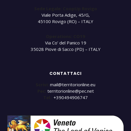
Sede Legale: CoopUp Rovigo
Viale Porta Adige, 45/G,
45100 Rovigo (RO) – ITALY
Operations: CO19
Via Co’ del Panico 19
35028 Piove di Sacco (PD) – ITALY
CONTATTACI
Scrivi:
mail@territorionline.eu
Pec:
territorionline@pec.net
Tel.:
+390494906747