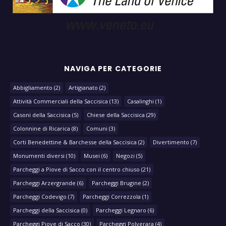
NAVIGA PER CATEGORIE
Abbigliamento
(2)
Artigianato
(2)
Attività Commerciali della Saccisica
(13)
Casalinghi
(1)
Casoni della Saccisica
(5)
Chiese della Saccisica
(29)
Colonnine di Ricarica
(8)
Comuni
(3)
Corti Benedettine & Barchesse della Saccisica
(2)
Divertimento
(7)
Monumenti diversi
(10)
Musei
(6)
Negozi
(5)
Parcheggi a Piove di Sacco con il centro chiuso
(21)
Parcheggi Arzergrande
(6)
Parcheggi Brugine
(2)
Parcheggi Codevigo
(7)
Parcheggi Correzzola
(1)
Parcheggi della Saccisica
(0)
Parcheggi Legnaro
(6)
Parcheggi Piove di Sacco
(30)
Parcheggi Polverara
(4)