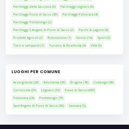
Parcheggi della Saccisica
(0)
Parcheggi Legnaro
(6)
Parcheggi Piove di Sacco
(30)
Parcheggi Polverara
(4)
Parcheggi Pontelongo
(2)
Parcheggi S.Angelo di Piove di Sacco
(2)
Parchi & Lagune
(6)
Prodotti Agricoli
(2)
Ristorazione
(1)
Servizi
(16)
Sport
(5)
Torri e campanili
(1)
Turismo & Ricettività
(6)
Ville
(9)
LUOGHI PER COMUNE
Arzergrande
(28)
Bovolenta
(39)
Brugine
(78)
Codevigo
(58)
Correzzola
(29)
Legnaro
(33)
Piove di Sacco
(430)
Polverara
(26)
Pontelongo
(79)
Sant'Angelo di Piove di Sacco
(46)
Saonara
(5)