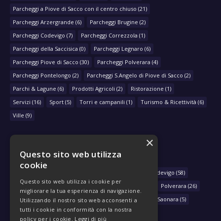
Parcheggi a Piove di Sacco con il centro chiuso
(21)
Parcheggi Arzergrande
(6)
Parcheggi Brugine
(2)
Parcheggi Codevigo
(7)
Parcheggi Correzzola
(1)
Parcheggi della Saccisica
(0)
Parcheggi Legnaro
(6)
Parcheggi Piove di Sacco
(30)
Parcheggi Polverara
(4)
Parcheggi Pontelongo
(2)
Parcheggi S.Angelo di Piove di Sacco
(2)
Parchi & Lagune
(6)
Prodotti Agricoli
(2)
Ristorazione
(1)
Servizi
(16)
Sport
(5)
Torri e campanili
(1)
Turismo & Ricettività
(6)
Ville
(9)
×
Questo sito web utilizza
NAVIGA PER COMUNE
cookie
Arzergrande
(28)
Bovolenta
(39)
Brugine
(78)
Codevigo
(58)
Questo sito web utilizza i cookie per
Correzzola
(29)
Legnaro
(33)
Piove di Sacco
(430)
Polverara
(26)
migliorare la tua esperienza di navigazione.
Pontelongo
(79)
Sant'Angelo di Piove di Sacco
(46)
Saonara
(5)
Utilizzando il nostro sito web acconsenti a
tutti i cookie in conformità con la nostra
policy per i cookie.
Leggi di più