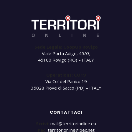
Sede Legale: CoopUp Rovigo
Viale Porta Adige, 45/G,
45100 Rovigo (RO) – ITALY
Operations: CO19
Via Co’ del Panico 19
35028 Piove di Sacco (PD) – ITALY
CONTATTACI
Scrivi:
mail@territorionline.eu
Pec:
territorionline@pec.net