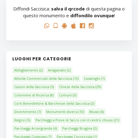
Diffondi Saccisica:
salva il qrcode
di questa pagina o
questo monumento e
diffondilo ovunque
!
LUOGHI PER CATEGORIE
Abbigliamento
(2)
Artigianato
(2)
Attività Commerciali della Saccisica
(13)
Casalinghi
(1)
Casoni della Saccisica
(5)
Chiese della Saccisica
(29)
Colonnine di Ricarica
(8)
Comuni
(3)
Corti Benedettine & Barchesse della Saccisica
(2)
Divertimento
(7)
Monumenti diversi
(10)
Musei
(6)
Negozi
(5)
Parcheggi a Piove di Sacco con il centro chiuso
(21)
Parcheggi Arzergrande
(6)
Parcheggi Brugine
(2)
Parcheggi Codevigo
(7)
Parcheggi Correzzola
(1)