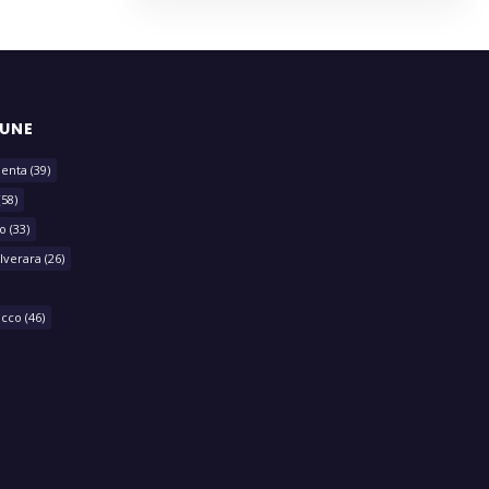
MUNE
lenta
(39)
(58)
o
(33)
lverara
(26)
acco
(46)