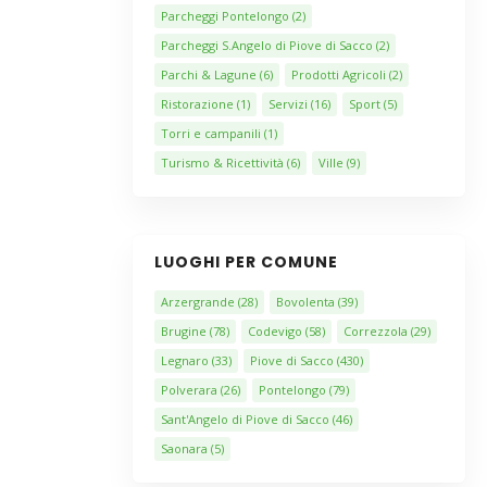
Parcheggi Pontelongo
(2)
Parcheggi S.Angelo di Piove di Sacco
(2)
Parchi & Lagune
(6)
Prodotti Agricoli
(2)
Ristorazione
(1)
Servizi
(16)
Sport
(5)
Torri e campanili
(1)
Turismo & Ricettività
(6)
Ville
(9)
LUOGHI PER COMUNE
Arzergrande
(28)
Bovolenta
(39)
Brugine
(78)
Codevigo
(58)
Correzzola
(29)
Legnaro
(33)
Piove di Sacco
(430)
Polverara
(26)
Pontelongo
(79)
Sant'Angelo di Piove di Sacco
(46)
Saonara
(5)