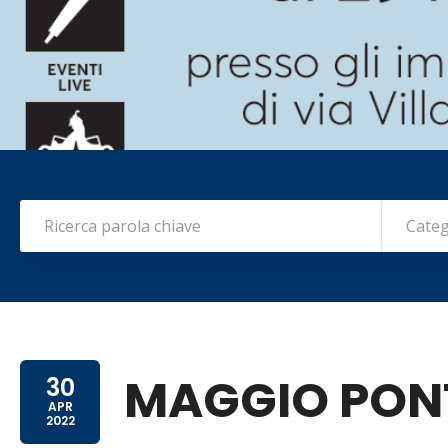
Categ
MAGGIO PO
30
APR
2022