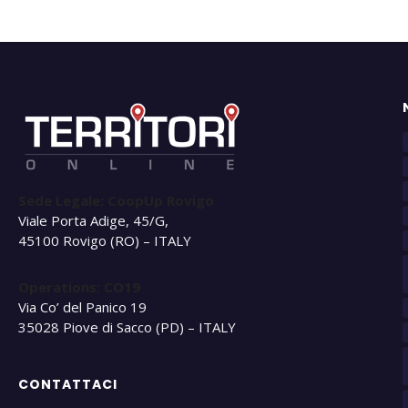
Sede Legale: CoopUp Rovigo
Viale Porta Adige, 45/G,
45100 Rovigo (RO) – ITALY
Operations: CO19
Via Co’ del Panico 19
35028 Piove di Sacco (PD) – ITALY
CONTATTACI