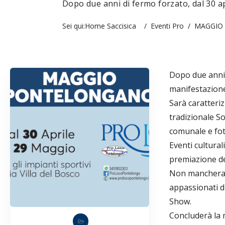
Dopo due anni di fermo forzato, dal 30 ap
Sei qui:
Home Saccisica
/
Eventi Pro
/
MAGGIO
Dopo due anni d
manifestazione
Sarà caratteriz
tradizionale S
comunale e fot
Eventi cultural
premiazione de
Non mancherann
appassionati di
Show.
Concluderà la 