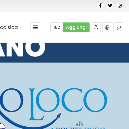
ccisica
182
Aggiungi
Nessun prodotto nel carrello.