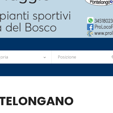
oria
NTELONGANO