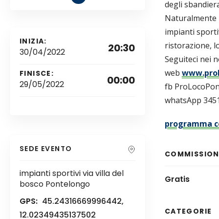
degli sbandiera
Naturalmente n
impianti sporti
INIZIA:
ristorazione,
20:30
30/04/2022
Seguiteci nei no
web
www.prol
FINISCE:
00:00
29/05/2022
fb ProLocoPo
whatsApp 345
programma c
SEDE EVENTO
COMMISSIONI
impianti sportivi via villa del
Gratis
bosco Pontelongo
GPS:
45.24316669996442,
CATEGORIE
12.02349435137502