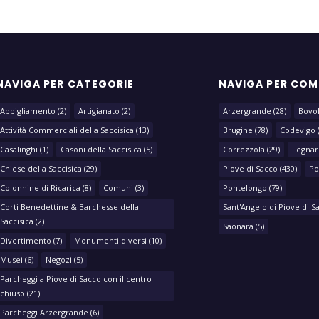
NAVIGA PER CATEGORIE
NAVIGA PER CO
Abbigliamento
(2)
Artigianato
(2)
Arzergrande
(28)
Bovo
Attività Commerciali della Saccisica
(13)
Brugine
(78)
Codevigo
Casalinghi
(1)
Casoni della Saccisica
(5)
Correzzola
(29)
Legnar
Chiese della Saccisica
(29)
Piove di Sacco
(430)
Po
Colonnine di Ricarica
(8)
Comuni
(3)
Pontelongo
(79)
Corti Benedettine & Barchesse della
Sant'Angelo di Piove di S
Saccisica
(2)
Saonara
(5)
Divertimento
(7)
Monumenti diversi
(10)
Musei
(6)
Negozi
(5)
Parcheggi a Piove di Sacco con il centro
chiuso
(21)
Parcheggi Arzergrande
(6)