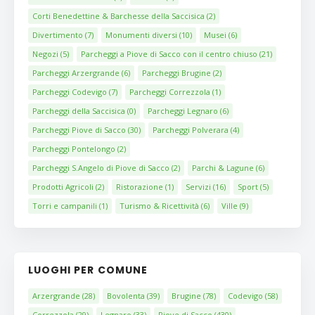
Corti Benedettine & Barchesse della Saccisica
(2)
Divertimento
(7)
Monumenti diversi
(10)
Musei
(6)
Negozi
(5)
Parcheggi a Piove di Sacco con il centro chiuso
(21)
Parcheggi Arzergrande
(6)
Parcheggi Brugine
(2)
Parcheggi Codevigo
(7)
Parcheggi Correzzola
(1)
Parcheggi della Saccisica
(0)
Parcheggi Legnaro
(6)
Parcheggi Piove di Sacco
(30)
Parcheggi Polverara
(4)
Parcheggi Pontelongo
(2)
Parcheggi S.Angelo di Piove di Sacco
(2)
Parchi & Lagune
(6)
Prodotti Agricoli
(2)
Ristorazione
(1)
Servizi
(16)
Sport
(5)
Torri e campanili
(1)
Turismo & Ricettività
(6)
Ville
(9)
LUOGHI PER COMUNE
Arzergrande
(28)
Bovolenta
(39)
Brugine
(78)
Codevigo
(58)
Correzzola
(29)
Legnaro
(33)
Piove di Sacco
(430)