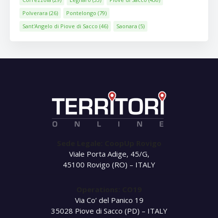
Polverara
(26)
Pontelongo
(79)
Sant'Angelo di Piove di Sacco
(46)
Saonara
(5)
Sede Legale: CoopUp Rovigo
Viale Porta Adige, 45/G,
45100 Rovigo (RO) – ITALY
Operations: CO19
Via Co’ del Panico 19
35028 Piove di Sacco (PD) – ITALY