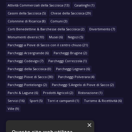
Attività Commerciali della Saccisica
(13)
Casalinghi
(1)
Casoni della Saccisica
(5)
Chiese della Saccisica
(29)
Colonnine di Ricarica
(8)
Comuni
(3)
Corti Benedettine & Barchesse della Saccisica
(2)
Divertimento
(7)
Monumenti diversi
(10)
Musei
(6)
Negozi
(5)
Parcheggi a Piove di Sacco con il centro chiuso
(21)
Parcheggi Arzergrande
(6)
Parcheggi Brugine
(2)
Parcheggi Codevigo
(7)
Parcheggi Correzzola
(1)
Parcheggi della Saccisica
(0)
Parcheggi Legnaro
(6)
Parcheggi Piove di Sacco
(30)
Parcheggi Polverara
(4)
Parcheggi Pontelongo
(2)
Parcheggi S.Angelo di Piove di Sacco
(2)
Parchi & Lagune
(6)
Prodotti Agricoli
(2)
Ristorazione
(1)
Servizi
(16)
Sport
(5)
Torri e campanili
(1)
Turismo & Ricettività
(6)
Ville
(9)
×
Questo sito web utilizza
NAVIGA PER COMUNE