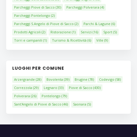
Parcheggi Piove di Sacco
(30)
Parcheggi Polverara
(4)
Parcheggi Pontelongo
(2)
Parcheggi S.Angelo di Piove di Sacco
(2)
Parchi & Lagune
(6)
Prodotti Agricoli
(2)
Ristorazione
(1)
Servizi
(16)
Sport
(5)
Torri e campanili
(1)
Turismo & Ricettività
(6)
Ville
(9)
LUOGHI PER COMUNE
Arzergrande
(28)
Bovolenta
(39)
Brugine
(78)
Codevigo
(58)
Correzzola
(29)
Legnaro
(33)
Piove di Sacco
(430)
Polverara
(26)
Pontelongo
(79)
Sant'Angelo di Piove di Sacco
(46)
Saonara
(5)