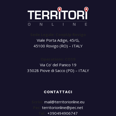
Sede Legale: CoopUp Rovigo
Viale Porta Adige, 45/G,
45100 Rovigo (RO) – ITALY
Operations: CO19
Via Co’ del Panico 19
35028 Piove di Sacco (PD) – ITALY
CONTATTACI
Scrivi:
mail@territorionline.eu
Pec:
territorionline@pec.net
Tel.:
+390494906747