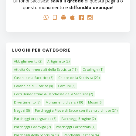
Diffondi Saccisica:
salva il qrcode
di questa pagina o
questo monumento e
diffondilo ovunque
!
LUOGHI PER CATEGORIE
Abbigliamento
(2)
Artigianato
(2)
Attività Commerciali della Saccisica
(13)
Casalinghi
(1)
Casoni della Saccisica
(5)
Chiese della Saccisica
(29)
Colonnine di Ricarica
(8)
Comuni
(3)
Corti Benedettine & Barchesse della Saccisica
(2)
Divertimento
(7)
Monumenti diversi
(10)
Musei
(6)
Negozi
(5)
Parcheggi a Piove di Sacco con il centro chiuso
(21)
Parcheggi Arzergrande
(6)
Parcheggi Brugine
(2)
Parcheggi Codevigo
(7)
Parcheggi Correzzola
(1)
Parcheggi della Saccisica
(0)
Parcheggi Legnaro
(6)