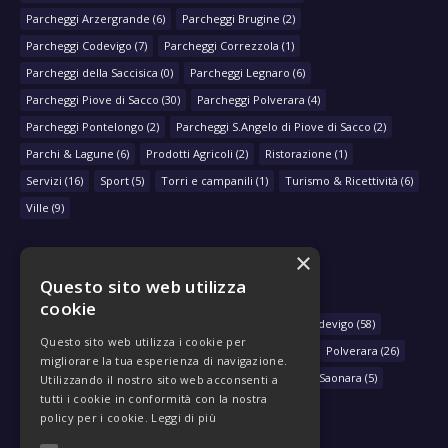
Parcheggi Arzergrande
(6)
Parcheggi Brugine
(2)
Parcheggi Codevigo
(7)
Parcheggi Correzzola
(1)
Parcheggi della Saccisica
(0)
Parcheggi Legnaro
(6)
Parcheggi Piove di Sacco
(30)
Parcheggi Polverara
(4)
Parcheggi Pontelongo
(2)
Parcheggi S.Angelo di Piove di Sacco
(2)
Parchi & Lagune
(6)
Prodotti Agricoli
(2)
Ristorazione
(1)
Servizi
(16)
Sport
(5)
Torri e campanili
(1)
Turismo & Ricettività
(6)
Ville
(9)
×
Questo sito web utilizza
NAVIGA PER COMUNE
cookie
Arzergrande
(28)
Bovolenta
(39)
Brugine
(78)
Codevigo
(58)
Questo sito web utilizza i cookie per
Correzzola
(29)
Legnaro
(33)
Piove di Sacco
(430)
Polverara
(26)
migliorare la tua esperienza di navigazione.
Pontelongo
(79)
Sant'Angelo di Piove di Sacco
(46)
Saonara
(5)
Utilizzando il nostro sito web acconsenti a
tutti i cookie in conformità con la nostra
policy per i cookie.
Leggi di più