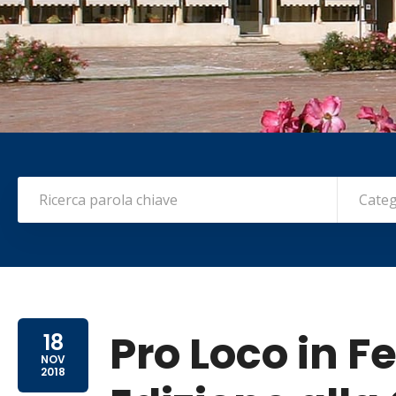
Categ
Pro Loco in F
18
NOV
2018