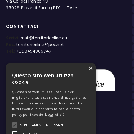
Via Co’ del Panico 19
35028 Piove di Sacco (PD) – ITALY
CONTATTACI
Scrivi:
mail@territorionline.eu
Pec:
territorionline@pec.net
Tel.:
+390494906747
×
Questo sito web utilizza
cookie
Questo sito web utilizza i cookie per
migliorare la tua esperienza di navigazione.
Utilizzando il nostro sito web acconsenti a
tutti i cookie in conformità con la nostra
policy per i cookie.
Leggi di più
STRETTAMENTE NECESSARI
TARGETING