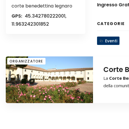
Ingresso Grat
corte benedettina legnaro
GPS:
45.342780222001,
11.963242301852
CATEGORIE
Eventi
ORGANIZZATORE
Corte 
La
Corte Be
della comuni