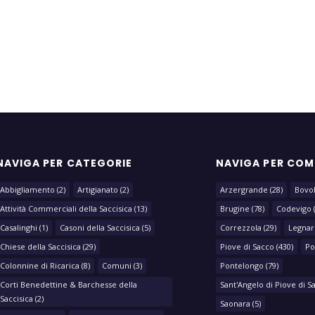
NAVIGA PER CATEGORIE
NAVIGA PER CO
Abbigliamento
(2)
Artigianato
(2)
Arzergrande
(28)
Bovo
Attività Commerciali della Saccisica
(13)
Brugine
(78)
Codevigo
Casalinghi
(1)
Casoni della Saccisica
(5)
Correzzola
(29)
Legnar
Chiese della Saccisica
(29)
Piove di Sacco
(430)
Po
Colonnine di Ricarica
(8)
Comuni
(3)
Pontelongo
(79)
Corti Benedettine & Barchesse della
Sant'Angelo di Piove di S
Saccisica
(2)
Saonara
(5)