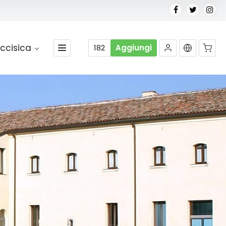
ccisica
182
Aggiungi
Nessun prodotto nel carrello.