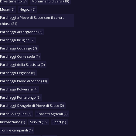
Divertimento
(7)
Monumenti diversi
(10)
Musei
(6)
Negozi
(5)
Parcheggi a Piove di Sacco con il centro
chiuso
(21)
Parcheggi Arzergrande
(6)
Parcheggi Brugine
(2)
Parcheggi Codevigo
(7)
Parcheggi Correzzola
(1)
Parcheggi della Saccisica
(0)
Parcheggi Legnaro
(6)
Parcheggi Piove di Sacco
(30)
Parcheggi Polverara
(4)
Parcheggi Pontelongo
(2)
Parcheggi S.Angelo di Piove di Sacco
(2)
Parchi & Lagune
(6)
Prodotti Agricoli
(2)
Ristorazione
(1)
Servizi
(16)
Sport
(5)
Torri e campanili
(1)