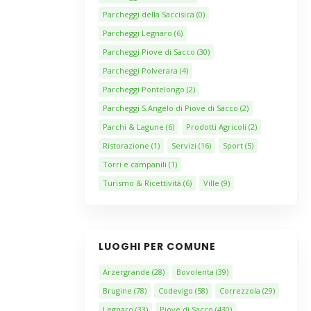
Parcheggi della Saccisica
(0)
Parcheggi Legnaro
(6)
Parcheggi Piove di Sacco
(30)
Parcheggi Polverara
(4)
Parcheggi Pontelongo
(2)
Parcheggi S.Angelo di Piove di Sacco
(2)
Parchi & Lagune
(6)
Prodotti Agricoli
(2)
Ristorazione
(1)
Servizi
(16)
Sport
(5)
Torri e campanili
(1)
Turismo & Ricettività
(6)
Ville
(9)
LUOGHI PER COMUNE
Arzergrande
(28)
Bovolenta
(39)
Brugine
(78)
Codevigo
(58)
Correzzola
(29)
Legnaro
(33)
Piove di Sacco
(430)