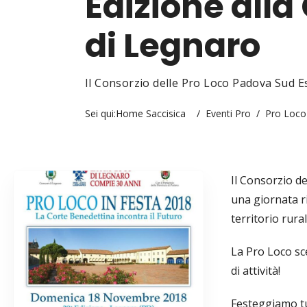
Edizione alla
di Legnaro
Il Consorzio delle Pro Loco Padova Sud E
Sei qui:
Home Saccisica
/
Eventi Pro
/
Pro Loco 
Il Consorzio d
una giornata ri
territorio rural
La Pro Loco sc
di attività!
Festeggiamo tu