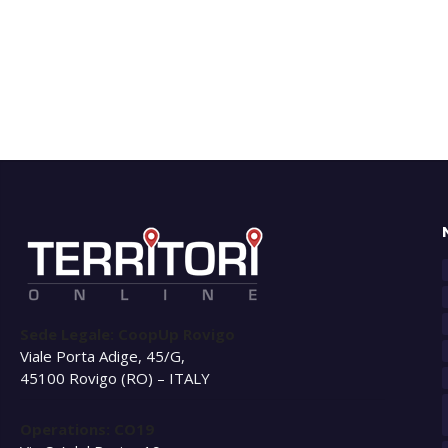
Sede Legale: CoopUp Rovigo
Viale Porta Adige, 45/G,
45100 Rovigo (RO) – ITALY
Operations: CO19