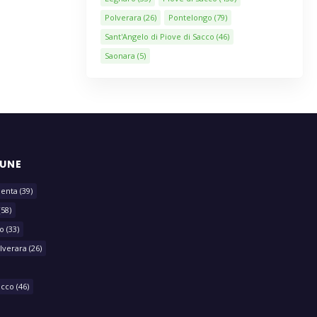
Polverara
(26)
Pontelongo
(79)
Sant'Angelo di Piove di Sacco
(46)
Saonara
(5)
MUNE
lenta
(39)
(58)
o
(33)
lverara
(26)
acco
(46)