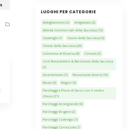
s
LUOGHI PER CATEGORIE
Abbigliamento
(2)
Artigianato
(2)
Attività Commerciali della Saccisica
(13)
Casalinghi
(1)
Casoni della Saccisica
(5)
Chiese della Saccisica
(29)
Colonnine di Ricarica
(8)
Comuni
(3)
Corti Benedettine & Barchesse della Saccisica
(2)
Divertimento
(7)
Monumenti diversi
(10)
Musei
(6)
Negozi
(5)
Parcheggi a Piove di Sacco con il centro
chiuso
(21)
Parcheggi Arzergrande
(6)
Parcheggi Brugine
(2)
Parcheggi Codevigo
(7)
Parcheggi Correzzola
(1)