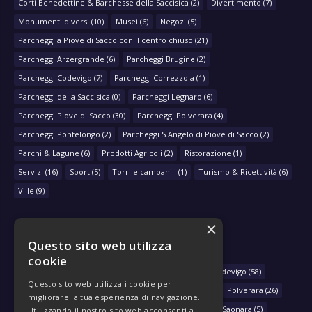
Corti Benedettine & Barchesse della Saccisica
(2)
Divertimento
(7)
Monumenti diversi
(10)
Musei
(6)
Negozi
(5)
Parcheggi a Piove di Sacco con il centro chiuso
(21)
Parcheggi Arzergrande
(6)
Parcheggi Brugine
(2)
Parcheggi Codevigo
(7)
Parcheggi Correzzola
(1)
Parcheggi della Saccisica
(0)
Parcheggi Legnaro
(6)
Parcheggi Piove di Sacco
(30)
Parcheggi Polverara
(4)
Parcheggi Pontelongo
(2)
Parcheggi S.Angelo di Piove di Sacco
(2)
Parchi & Lagune
(6)
Prodotti Agricoli
(2)
Ristorazione
(1)
Servizi
(16)
Sport
(5)
Torri e campanili
(1)
Turismo & Ricettività
(6)
Ville
(9)
×
Questo sito web utilizza
NAVIGA PER COMUNE
cookie
Arzergrande
(28)
Bovolenta
(39)
Brugine
(78)
Codevigo
(58)
Questo sito web utilizza i cookie per
Correzzola
(29)
Legnaro
(33)
Piove di Sacco
(430)
Polverara
(26)
migliorare la tua esperienza di navigazione.
Pontelongo
(79)
Sant'Angelo di Piove di Sacco
(46)
Saonara
(5)
Utilizzando il nostro sito web acconsenti a