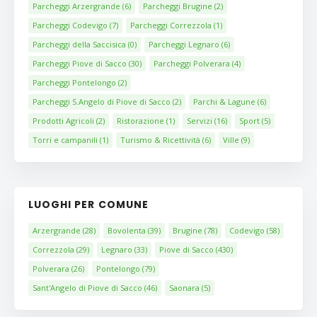
Parcheggi Arzergrande
(6)
Parcheggi Brugine
(2)
Parcheggi Codevigo
(7)
Parcheggi Correzzola
(1)
Parcheggi della Saccisica
(0)
Parcheggi Legnaro
(6)
Parcheggi Piove di Sacco
(30)
Parcheggi Polverara
(4)
Parcheggi Pontelongo
(2)
Parcheggi S.Angelo di Piove di Sacco
(2)
Parchi & Lagune
(6)
Prodotti Agricoli
(2)
Ristorazione
(1)
Servizi
(16)
Sport
(5)
Torri e campanili
(1)
Turismo & Ricettività
(6)
Ville
(9)
LUOGHI PER COMUNE
Arzergrande
(28)
Bovolenta
(39)
Brugine
(78)
Codevigo
(58)
Correzzola
(29)
Legnaro
(33)
Piove di Sacco
(430)
Polverara
(26)
Pontelongo
(79)
Sant'Angelo di Piove di Sacco
(46)
Saonara
(5)