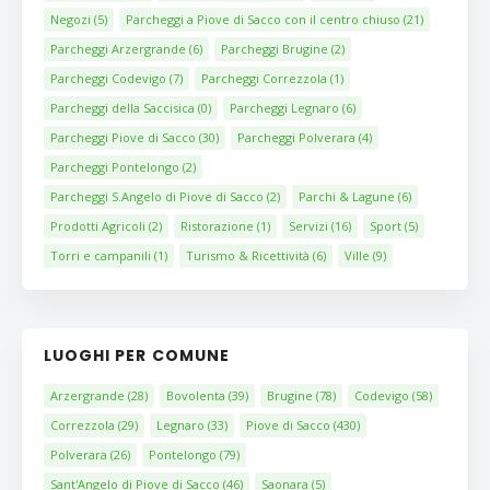
Negozi
(5)
Parcheggi a Piove di Sacco con il centro chiuso
(21)
Parcheggi Arzergrande
(6)
Parcheggi Brugine
(2)
Parcheggi Codevigo
(7)
Parcheggi Correzzola
(1)
Parcheggi della Saccisica
(0)
Parcheggi Legnaro
(6)
Parcheggi Piove di Sacco
(30)
Parcheggi Polverara
(4)
Parcheggi Pontelongo
(2)
Parcheggi S.Angelo di Piove di Sacco
(2)
Parchi & Lagune
(6)
Prodotti Agricoli
(2)
Ristorazione
(1)
Servizi
(16)
Sport
(5)
Torri e campanili
(1)
Turismo & Ricettività
(6)
Ville
(9)
LUOGHI PER COMUNE
Arzergrande
(28)
Bovolenta
(39)
Brugine
(78)
Codevigo
(58)
Correzzola
(29)
Legnaro
(33)
Piove di Sacco
(430)
Polverara
(26)
Pontelongo
(79)
Sant'Angelo di Piove di Sacco
(46)
Saonara
(5)