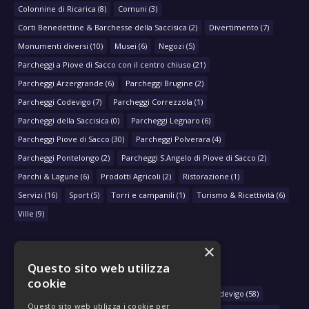
Colonnine di Ricarica
(8)
Comuni
(3)
Corti Benedettine & Barchesse della Saccisica
(2)
Divertimento
(7)
Monumenti diversi
(10)
Musei
(6)
Negozi
(5)
Parcheggi a Piove di Sacco con il centro chiuso
(21)
Parcheggi Arzergrande
(6)
Parcheggi Brugine
(2)
Parcheggi Codevigo
(7)
Parcheggi Correzzola
(1)
Parcheggi della Saccisica
(0)
Parcheggi Legnaro
(6)
Parcheggi Piove di Sacco
(30)
Parcheggi Polverara
(4)
Parcheggi Pontelongo
(2)
Parcheggi S.Angelo di Piove di Sacco
(2)
Parchi & Lagune
(6)
Prodotti Agricoli
(2)
Ristorazione
(1)
Servizi
(16)
Sport
(5)
Torri e campanili
(1)
Turismo & Ricettività
(6)
Ville
(9)
×
Questo sito web utilizza
NAVIGA PER COMUNE
cookie
Arzergrande
(28)
Bovolenta
(39)
Brugine
(78)
Codevigo
(58)
Questo sito web utilizza i cookie per