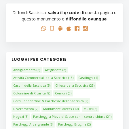
Diffondi Saccisica:
salva il qrcode
di questa pagina o
questo monumento e
diffondilo ovunque
!
LUOGHI PER CATEGORIE
Abbigliamento
(2)
Artigianato
(2)
Attività Commerciali della Saccisica
(13)
Casalinghi
(1)
Casoni della Saccisica
(5)
Chiese della Saccisica
(29)
Colonnine di Ricarica
(8)
Comuni
(3)
Corti Benedettine & Barchesse della Saccisica
(2)
Divertimento
(7)
Monumenti diversi
(10)
Musei
(6)
Negozi
(5)
Parcheggi a Piove di Sacco con il centro chiuso
(21)
Parcheggi Arzergrande
(6)
Parcheggi Brugine
(2)