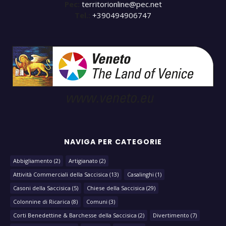
Pec:
territorionline@pec.net
Tel.:
+390494906747
NAVIGA PER CATEGORIE
Abbigliamento
(2)
Artigianato
(2)
Attività Commerciali della Saccisica
(13)
Casalinghi
(1)
Casoni della Saccisica
(5)
Chiese della Saccisica
(29)
Colonnine di Ricarica
(8)
Comuni
(3)
Corti Benedettine & Barchesse della Saccisica
(2)
Divertimento
(7)