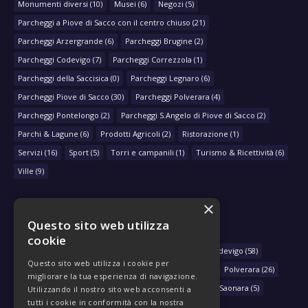
Monumenti diversi
(10)
Musei
(6)
Negozi
(5)
Parcheggi a Piove di Sacco con il centro chiuso
(21)
Parcheggi Arzergrande
(6)
Parcheggi Brugine
(2)
Parcheggi Codevigo
(7)
Parcheggi Correzzola
(1)
Parcheggi della Saccisica
(0)
Parcheggi Legnaro
(6)
Parcheggi Piove di Sacco
(30)
Parcheggi Polverara
(4)
Parcheggi Pontelongo
(2)
Parcheggi S.Angelo di Piove di Sacco
(2)
Parchi & Lagune
(6)
Prodotti Agricoli
(2)
Ristorazione
(1)
Servizi
(16)
Sport
(5)
Torri e campanili
(1)
Turismo & Ricettività
(6)
Ville
(9)
×
Questo sito web utilizza
NAVIGA PER COMUNE
cookie
Arzergrande
(28)
Bovolenta
(39)
Brugine
(78)
Codevigo
(58)
Questo sito web utilizza i cookie per
Correzzola
(29)
Legnaro
(33)
Piove di Sacco
(430)
Polverara
(26)
migliorare la tua esperienza di navigazione.
Pontelongo
(79)
Sant'Angelo di Piove di Sacco
(46)
Saonara
(5)
Utilizzando il nostro sito web acconsenti a
tutti i cookie in conformità con la nostra