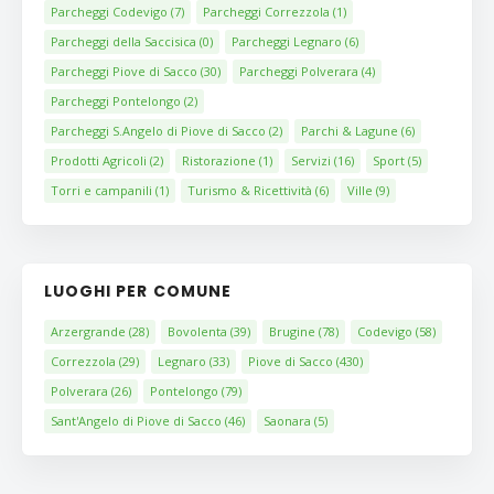
Parcheggi Codevigo
(7)
Parcheggi Correzzola
(1)
Parcheggi della Saccisica
(0)
Parcheggi Legnaro
(6)
Parcheggi Piove di Sacco
(30)
Parcheggi Polverara
(4)
Parcheggi Pontelongo
(2)
Parcheggi S.Angelo di Piove di Sacco
(2)
Parchi & Lagune
(6)
Prodotti Agricoli
(2)
Ristorazione
(1)
Servizi
(16)
Sport
(5)
Torri e campanili
(1)
Turismo & Ricettività
(6)
Ville
(9)
LUOGHI PER COMUNE
Arzergrande
(28)
Bovolenta
(39)
Brugine
(78)
Codevigo
(58)
Correzzola
(29)
Legnaro
(33)
Piove di Sacco
(430)
Polverara
(26)
Pontelongo
(79)
Sant'Angelo di Piove di Sacco
(46)
Saonara
(5)