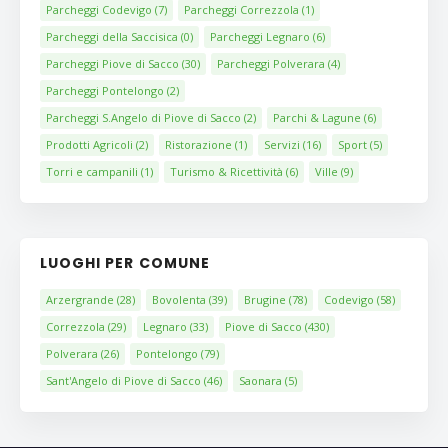
Parcheggi Codevigo
(7)
Parcheggi Correzzola
(1)
Parcheggi della Saccisica
(0)
Parcheggi Legnaro
(6)
Parcheggi Piove di Sacco
(30)
Parcheggi Polverara
(4)
Parcheggi Pontelongo
(2)
Parcheggi S.Angelo di Piove di Sacco
(2)
Parchi & Lagune
(6)
Prodotti Agricoli
(2)
Ristorazione
(1)
Servizi
(16)
Sport
(5)
Torri e campanili
(1)
Turismo & Ricettività
(6)
Ville
(9)
LUOGHI PER COMUNE
Arzergrande
(28)
Bovolenta
(39)
Brugine
(78)
Codevigo
(58)
Correzzola
(29)
Legnaro
(33)
Piove di Sacco
(430)
Polverara
(26)
Pontelongo
(79)
Sant'Angelo di Piove di Sacco
(46)
Saonara
(5)