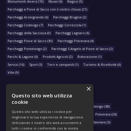
Monumenti diversi
(10)
Musei
(6)
Negozi
(5)
Parcheggi a Piove di Sacco con il centro chiuso
(21)
Parcheggi Arzergrande
(6)
Parcheggi Brugine
(2)
Parcheggi Codevigo
(7)
Parcheggi Correzzola
(1)
Parcheggi della Saccisica
(0)
Parcheggi Legnaro
(6)
Parcheggi Piove di Sacco
(30)
Parcheggi Polverara
(4)
Parcheggi Pontelongo
(2)
Parcheggi S.Angelo di Piove di Sacco
(2)
Parchi & Lagune
(6)
Prodotti Agricoli
(2)
Ristorazione
(1)
Servizi
(16)
Sport
(5)
Torri e campanili
(1)
Turismo & Ricettività
(6)
Ville
(9)
×
Questo sito web utilizza
NAVIGA PER COMUNE
cookie
Arzergrande
(28)
Bovolenta
(39)
Brugine
(78)
Codevigo
(58)
Questo sito web utilizza i cookie per
Correzzola
(29)
Legnaro
(33)
Piove di Sacco
(430)
Polverara
(26)
migliorare la tua esperienza di navigazione.
Pontelongo
(79)
Sant'Angelo di Piove di Sacco
(46)
Saonara
(5)
Utilizzando il nostro sito web acconsenti a
tutti i cookie in conformità con la nostra