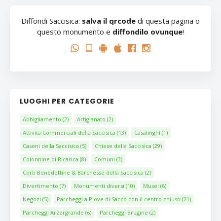
Diffondi Saccisica:
salva il qrcode
di questa pagina o
questo monumento e
diffondilo ovunque
!
LUOGHI PER CATEGORIE
Abbigliamento
(2)
Artigianato
(2)
Attività Commerciali della Saccisica
(13)
Casalinghi
(1)
Casoni della Saccisica
(5)
Chiese della Saccisica
(29)
Colonnine di Ricarica
(8)
Comuni
(3)
Corti Benedettine & Barchesse della Saccisica
(2)
Divertimento
(7)
Monumenti diversi
(10)
Musei
(6)
Negozi
(5)
Parcheggi a Piove di Sacco con il centro chiuso
(21)
Parcheggi Arzergrande
(6)
Parcheggi Brugine
(2)