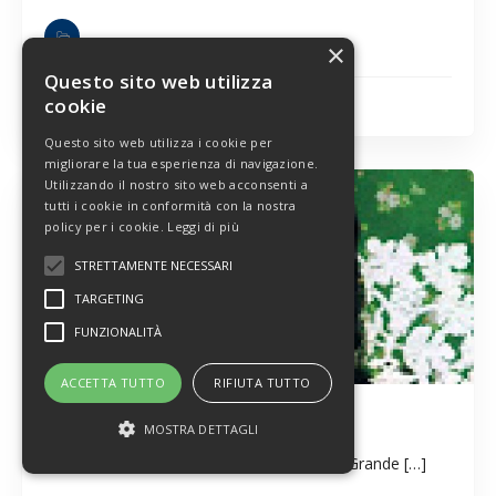
×
Questo sito web utilizza
Polverara
cookie
Questo sito web utilizza i cookie per
migliorare la tua esperienza di navigazione.
27
Utilizzando il nostro sito web acconsenti a
tutti i cookie in conformità con la nostra
NOV
2019
policy per i cookie.
Leggi di più
STRETTAMENTE NECESSARI
TARGETING
FUNZIONALITÀ
ACCETTA TUTTO
RIFIUTA TUTTO
Frida. Viva la vida
MOSTRA DETTAGLI
Mar 26_11 ore 21:00 Mer 27_11 ore 21:00 Grande […]