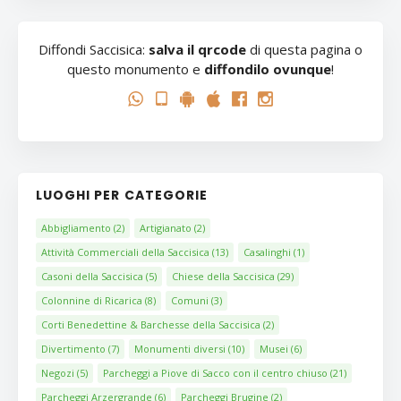
Diffondi Saccisica:
salva il qrcode
di questa pagina o
questo monumento e
diffondilo ovunque
!
LUOGHI PER CATEGORIE
Abbigliamento
(2)
Artigianato
(2)
Attività Commerciali della Saccisica
(13)
Casalinghi
(1)
Casoni della Saccisica
(5)
Chiese della Saccisica
(29)
Colonnine di Ricarica
(8)
Comuni
(3)
Corti Benedettine & Barchesse della Saccisica
(2)
Divertimento
(7)
Monumenti diversi
(10)
Musei
(6)
Negozi
(5)
Parcheggi a Piove di Sacco con il centro chiuso
(21)
Parcheggi Arzergrande
(6)
Parcheggi Brugine
(2)