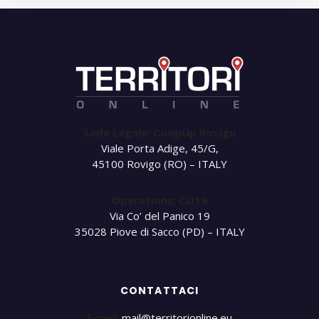
Sede Legale: CoopUp Rovigo
Viale Porta Adige, 45/G,
45100 Rovigo (RO) – ITALY
Operations: CO19
Via Co’ del Panico 19
35028 Piove di Sacco (PD) – ITALY
CONTATTACI
Scrivi:
mail@territorionline.eu