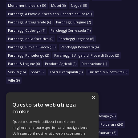
Monumenti diversi
(10)
Musei
(6)
Negozi
(5)
Parcheggi a Piove di Sacco con il centro chiuso
(21)
Parcheggi Arzergrande
(6)
Parcheggi Brugine
(2)
Parcheggi Codevigo
(7)
Parcheggi Correzzola
(1)
Parcheggi della Saccisica
(0)
Parcheggi Legnaro
(6)
Parcheggi Piove di Sacco
(30)
Parcheggi Polverara
(4)
Parcheggi Pontelongo
(2)
Parcheggi S.Angelo di Piove di Sacco
(2)
Parchi & Lagune
(6)
Prodotti Agricoli
(2)
Ristorazione
(1)
Servizi
(16)
Sport
(5)
Torri e campanili
(1)
Turismo & Ricettività
(6)
Ville
(9)
×
Questo sito web utilizza
NAVIGA PER COMUNE
cookie
Arzergrande
(28)
Bovolenta
(39)
Brugine
(78)
Codevigo
(58)
Questo sito web utilizza i cookie per
Correzzola
(29)
Legnaro
(33)
Piove di Sacco
(430)
Polverara
(26)
migliorare la tua esperienza di navigazione.
Pontelongo
(79)
Sant'Angelo di Piove di Sacco
(46)
Saonara
(5)
Utilizzando il nostro sito web acconsenti a